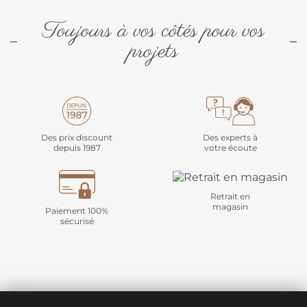
Toujours à vos côtés pour vos
projets
Des prix discount
Des experts à
depuis 1987
votre écoute
Retrait en
magasin
Paiement 100%
sécurisé