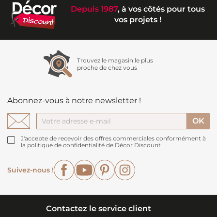
Depuis 1987
, à vos côtés pour tous
vos projets !
Trouvez le magasin le plus
proche de chez vous
Abonnez-vous à notre newsletter !
J'accepte de recevoir des offres commerciales conformément à
la politique de confidentialité de Décor Discount
Facebook
YouTube
Pinterest
Instagram
Suivez-nous !
Contactez le service client