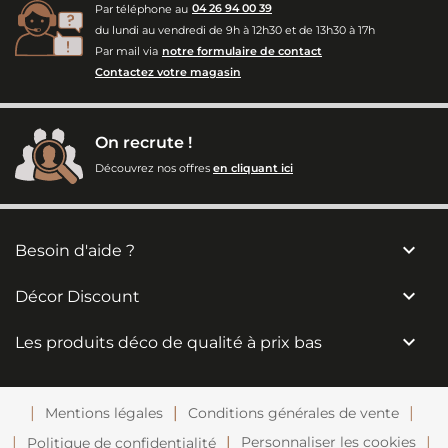
Par téléphone au
04 26 94 00 39
du lundi au vendredi de 9h à 12h30 et de 13h30 à 17h
Par mail via
notre formulaire de contact
Contactez votre magasin
On recrute !
Découvrez nos offres
en cliquant ici

Besoin d'aide ?

Décor Discount

Les produits déco de qualité à prix bas
Mentions légales
Conditions générales de vente
Personnaliser les cookies
Politique de confidentialité