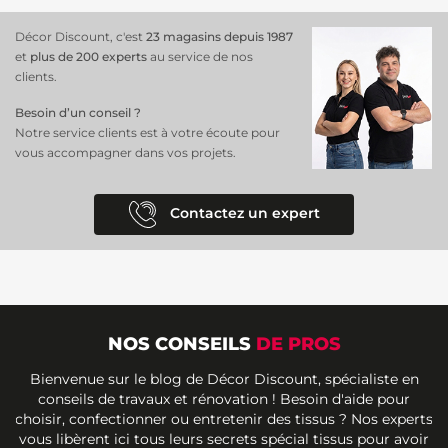
Décor Discount, c'est
23 magasins depuis 1987
et
plus de 200 experts
au service de nos
clients.
Besoin d’un conseil ?
Notre service clients est à votre écoute pour
vous accompagner dans vos projets.
Contactez un expert
NOS CONSEILS
DE PROS
Bienvenue sur le blog de Décor Discount, spécialiste en
conseils de travaux et rénovation ! Besoin d'aide pour
choisir, confectionner ou entretenir des tissus ? Nos experts
vous libèrent ici tous leurs secrets spécial tissus pour avoir