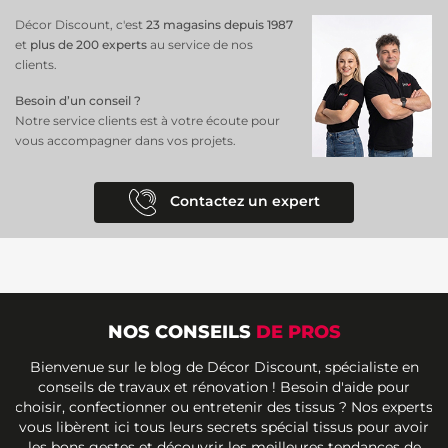
Décor Discount, c'est
23 magasins depuis 1987
et
plus de 200 experts
au service de nos
clients.
Besoin d’un conseil ?
Notre service clients est à votre écoute pour
vous accompagner dans vos projets.
Contactez un expert
NOS CONSEILS
DE PROS
Bienvenue sur le blog de Décor Discount, spécialiste en
conseils de travaux et rénovation ! Besoin d'aide pour
choisir, confectionner ou entretenir des tissus ? Nos experts
vous libèrent ici tous leurs secrets spécial tissus pour avoir
les bons gestes et découvrir les meilleures tendances de