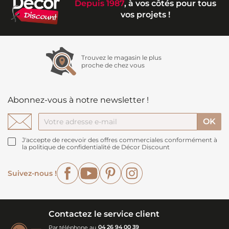
Depuis 1987
, à vos côtés pour tous
vos projets !
Trouvez le magasin le plus
proche de chez vous
Abonnez-vous à notre newsletter !
J'accepte de recevoir des offres commerciales conformément à
la politique de confidentialité de Décor Discount
Facebook
YouTube
Pinterest
Instagram
Suivez-nous !
Contactez le service client
Par téléphone au
04 26 94 00 39