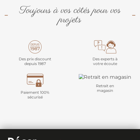
Toujours à vos côtés pour vos
projets
Des prix discount
Des experts à
depuis 1987
votre écoute
Retrait en
magasin
Paiement 100%
sécurisé