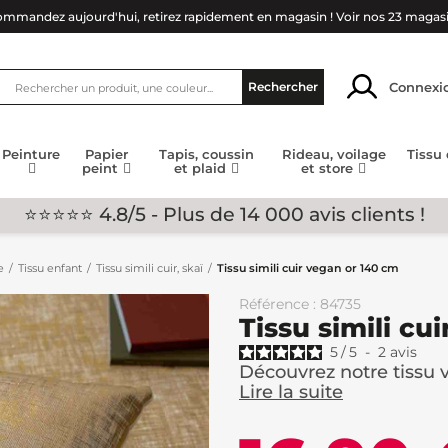
mmandez aujourd'hui, retirez rapidement en magasin !
Voir nos 23 magas
Connexi
Rechercher
Peinture
Papier
Tapis, coussin
Rideau, voilage
Tissu
peint
et plaid
et store
⭐⭐⭐⭐⭐ 4.8/5 - Plus de 14 000 avis clients !
e
Tissu enfant
Tissu simili cuir, skaï
Tissu simili cuir vegan or 140 cm
Référence : 84735
Tissu simili cu
5
/
5
-
2
avis
Découvrez notre tissu ve
Lire la suite