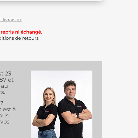
 livraison.
 repris ni échangé.
itions de retours
st
23
987
et
au
s.
 ?
s est à
ous
vos