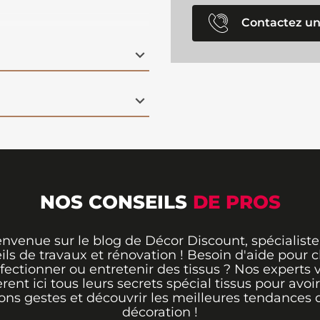
ésistant, facile à
 des sièges, sacs,
Contactez un
esthétisme et
 uniques et tendance.
NOS CONSEILS
DE PROS
envenue sur le blog de Décor Discount, spécialiste
ils de travaux et rénovation ! Besoin d'aide pour ch
fectionner ou entretenir des tissus ? Nos experts 
èrent ici tous leurs secrets spécial tissus pour avoir
ons gestes et découvrir les meilleures tendances 
décoration !