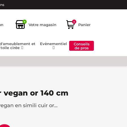
ins
+
0
on
Votre magasin
Panier
 d'ameublement et
Evènementiel
Conseils
toile cirée
de pros
ir vegan or 140 cm
gan en simili cuir or...