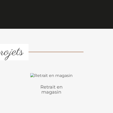
rojets
Retrait en
magasin