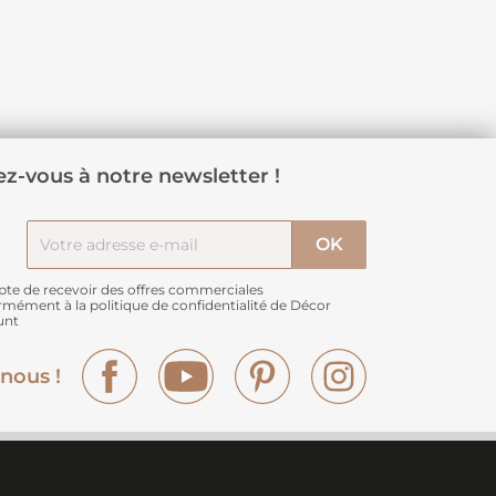
z-vous à notre newsletter !
pte de recevoir des offres commerciales
rmément à
la politique de confidentialité de Décor
unt
Facebook
YouTube
Pinterest
Instagram
nous !