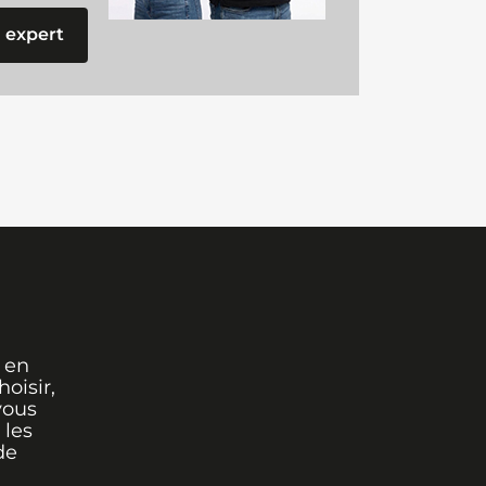
 expert
 en
oisir,
vous
 les
de