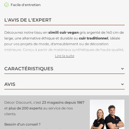
Facile d'entretien
L'AVIS DE L'EXPERT
Découvrez notre tissu en
simili cuir
vegan
gris argenté de 140 cm de
large, une alternative éthique et durable au
cuir traditionnel
, idéale
pour vos projets de mode, d'ameublement ou de décoration
intérieure. Conçu à partir de matériaux synthétiques de haute qualité,
ce simili cuir est résistant, facile à entretenir et imperméable, offrant
Lire la suite
une finition chic et moderne grâce à sa teinte argentée. Parfait
pour
la création de sacs
, vestes, sièges ou accessoires décoratifs, ce tissu
CARACTÉRISTIQUES
allie à la fois esthétisme, confort et respect de l'environnement, pour
des réalisations durables et tendance.
AVIS
Décor Discount, c'est
23 magasins depuis 1987
et
plus de 200 experts
au service de nos
clients.
Besoin d’un conseil ?