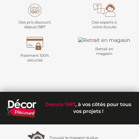
Des prix discount
Des experts à
depuis 1987
votre écoute
Retrait en
magasin
Paiement 100%
sécurisé
Depuis 1987
, à vos côtés pour tous
vos projets !
Trouvez le magasin le plus