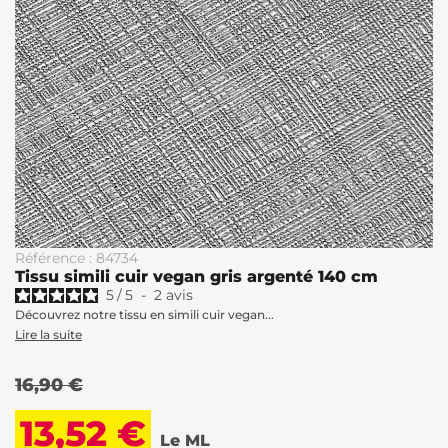
Référence : 84734
Tissu simili cuir vegan gris argenté 140 cm
5
/
5
-
2
avis
Découvrez notre tissu en simili cuir vegan...
Lire la suite
16,90 €
13,52 €
Le ML