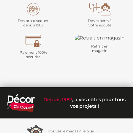
Des prix discount
Des experts à
depuis 1987
votre écoute
Retrait en
magasin
Paiement 100%
sécurisé
Depuis 1987
, à vos côtés pour tous
vos projets !
Trouvez le magasin le plus