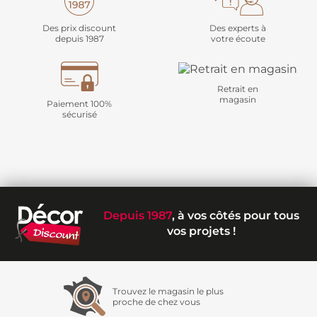
Des prix discount
Des experts à
depuis 1987
votre écoute
Retrait en
magasin
Paiement 100%
sécurisé
Depuis 1987
, à vos côtés pour tous
vos projets !
Trouvez le magasin le plus
proche de chez vous