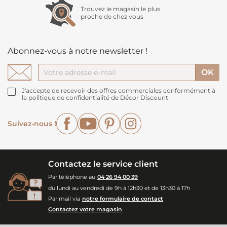
Trouvez le magasin le plus
proche de chez vous
Abonnez-vous à notre newsletter !
J'accepte de recevoir des offres commerciales conformément à
la politique de confidentialité de Décor Discount
Facebook
YouTube
Pinterest
Instagram
Suivez-nous !
Contactez le service client
Par téléphone au
04 26 94 00 39
du lundi au vendredi de 9h à 12h30 et de 13h30 à 17h
Par mail via
notre formulaire de contact
Contactez votre magasin