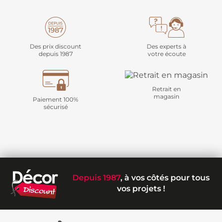
Des prix discount
Des experts à
depuis 1987
votre écoute
Retrait en
magasin
Paiement 100%
sécurisé
Depuis 1987
, à vos côtés pour tous
vos projets !