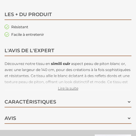
LES + DU PRODUIT
Résistant
Facile à entretenir
L'AVIS DE L'EXPERT
Découvrez notre tissu en
simili cuir
aspect peau de piton blanc or,
avec une largeur de 140 cm, pour des créations à la fois sophistiquées
et résistantes. Ce tissu allie le blanc éclatant à des reflets dorés et une
texture peau de piton, offrant un look distinctif et mode. Ce tissu est
parfait
pour confectionner des sacs
, des accessoires de mode ou
Lire la suite
des éléments de décoration, il est non seulement durable mais aussi
facile à entretenir. Ce simili cuir combine robustesse et originalité à
CARACTÉRISTIQUES
vos projets créatifs.
AVIS