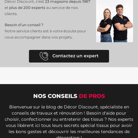
Décor Discount, c'est
23 magasins depuis 1987
et
plus de 200 experts
au service de nos
clients.
Besoin d’un conseil ?
Notre service clients est à votre écoute pour
vous accompagner dans vos projets.
Contactez un expert
NOS CONSEILS
DE PROS
Bienvenue sur le blog de Décor Discount, spécialiste en
conseils de travaux et rénovation ! Besoin d'aide pour
choisir, confectionner ou entretenir des tissus ? Nos experts
vous libèrent ici tous leurs secrets spécial tissus pour avoir
les bons gestes et découvrir les meilleures tendances de
décoration !