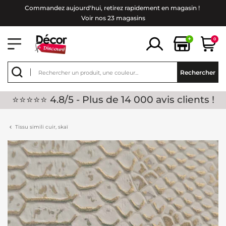
Commandez aujourd'hui, retirez rapidement en magasin !
Voir nos 23 magasins
+
0
Rechercher
⭐⭐⭐⭐⭐ 4.8/5 - Plus de 14 000 avis clients !
Tissu simili cuir, skaï