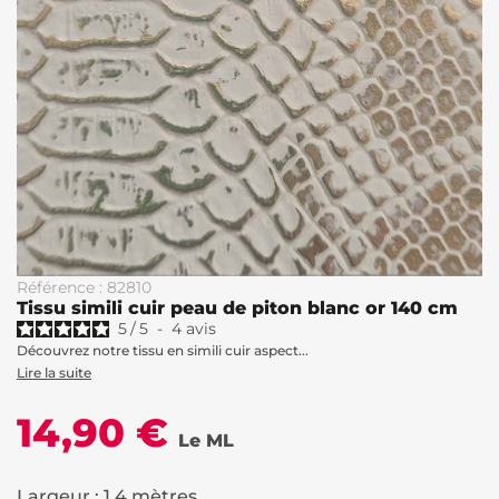
Référence : 82810
Tissu simili cuir peau de piton blanc or 140 cm
5
/
5
-
4
avis
Découvrez notre tissu en simili cuir aspect...
Lire la suite
14,90 €
Le ML
Largeur : 1.4 mètres