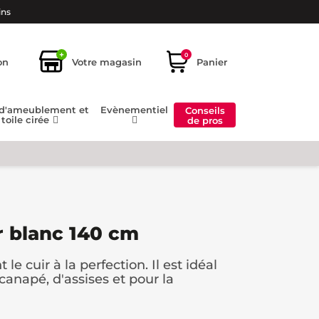
ins
+
0
on
Votre magasin
Panier
 d'ameublement et
Evènementiel
Conseils
toile cirée
de pros
ir blanc 140 cm
 le cuir à la perfection. Il est idéal
anapé, d'assises et pour la