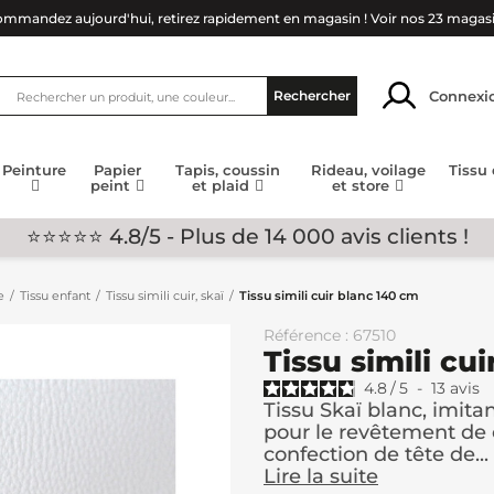
mmandez aujourd'hui, retirez rapidement en magasin !
Voir nos 23 magas
Connexi
Rechercher
Peinture
Papier
Tapis, coussin
Rideau, voilage
Tissu
peint
et plaid
et store
⭐⭐⭐⭐⭐ 4.8/5 - Plus de 14 000 avis clients !
e
Tissu enfant
Tissu simili cuir, skaï
Tissu simili cuir blanc 140 cm
Référence : 67510
Tissu simili cu
4.8
/
5
-
13
avis
Tissu Skaï blanc, imitant
pour le revêtement de c
confection de tête de...
Lire la suite