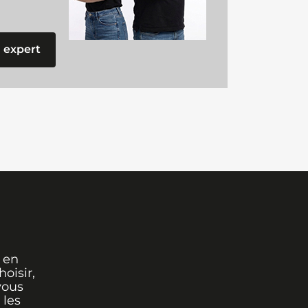
 expert
 en
oisir,
vous
 les