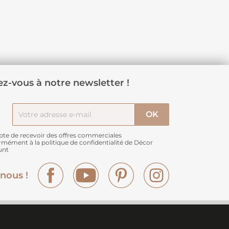
z-vous à notre newsletter !
pte de recevoir des offres commerciales
rmément à
la politique de confidentialité de Décor
unt
Facebook
YouTube
Pinterest
Instagram
nous !