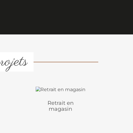
rojets
Retrait en
magasin