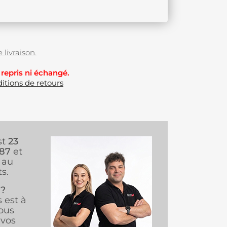
 livraison.
 repris ni échangé.
itions de retours
st
23
987
et
au
s.
 ?
s est à
ous
vos