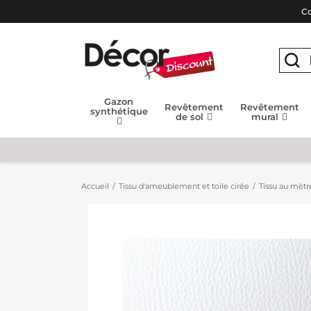
Co
Gazon
Revêtement
Revêtement
synthétique
de sol
mural
Accueil
Tissu d'ameublement et toile cirée
Tissu au mètr