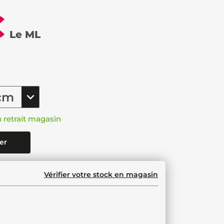
€
Le ML
n retrait magasin
er
Vérifier votre stock en magasin