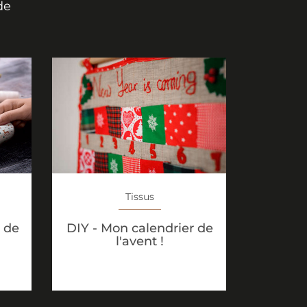
de
Tissus
 de
DIY - Mon calendrier de
l'avent !