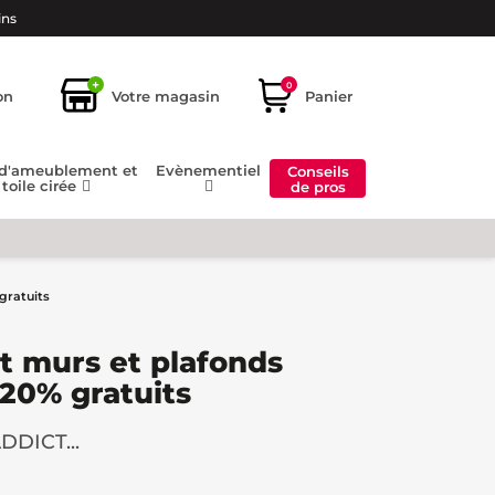
ins
+
0
on
Votre magasin
Panier
 d'ameublement et
Evènementiel
Conseils
toile cirée
de pros
gratuits
t murs et plafonds
20% gratuits
DDICT...