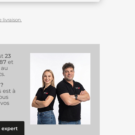
 livraison.
st
23
987
et
au
s.
 ?
s est à
ous
vos
 expert