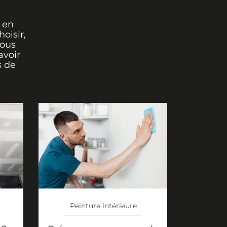
 en
oisir,
vous
avoir
s de
Peinture intérieure