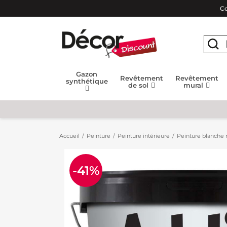
Co
Gazon
Revêtement
Revêtement
synthétique
de sol
mural
Accueil
Peinture
Peinture intérieure
Peinture blanche m
-41%