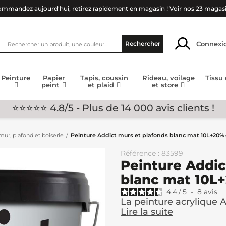
mmandez aujourd'hui, retirez rapidement en magasin !
Voir nos 23 magas
Connexi
Rechercher
Peinture
Papier
Tapis, coussin
Rideau, voilage
Tissu
peint
et plaid
et store
⭐⭐⭐⭐⭐ 4.8/5 - Plus de 14 000 avis clients !
ur, plafond et boiserie
Peinture Addict murs et plafonds blanc mat 10L+20% 
Référence : 83599
Peinture Addic
blanc mat 10L+
4.4
/
5
-
8
avis
La peinture acrylique A
Lire la suite