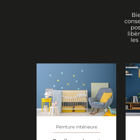
Bi
conse
pos
libè
les
Peinture intérieure