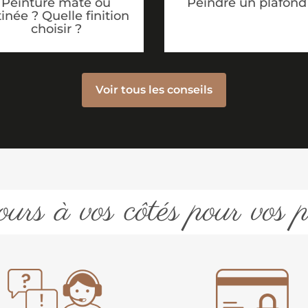
Peinture mate ou
Peindre un plafond
tinée ? Quelle finition
choisir ?
Voir tous les conseils
urs à vos côtés pour vos p