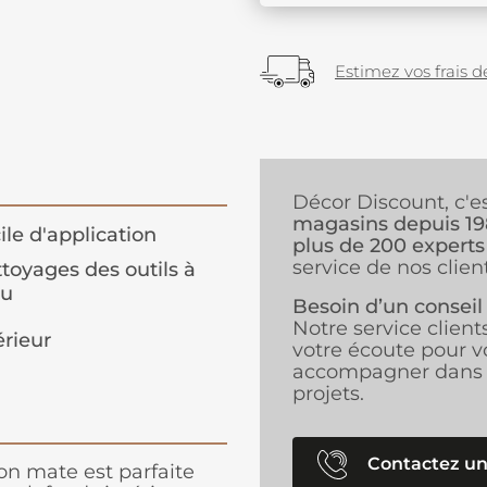
Estimez vos frais de
Décor Discount, c'e
magasins depuis 1
ile d'application
plus de 200 experts
service de nos client
toyages des outils à
au
Besoin d’un conseil
Notre service client
érieur
votre écoute pour v
accompagner dans 
projets.
Contactez un
on mate est parfaite