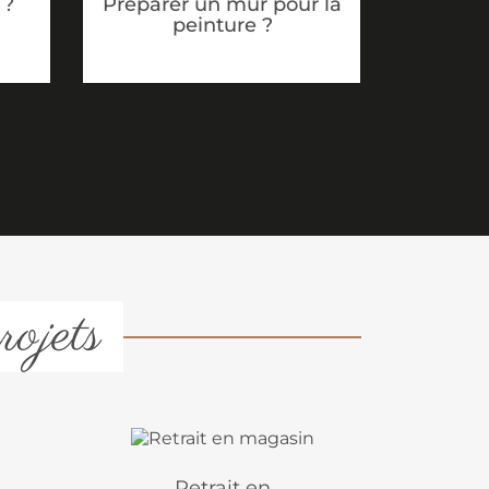
 ?
Préparer un mur pour la
peinture ?
rojets
Retrait en