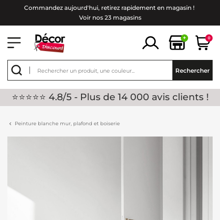
Commandez aujourd'hui, retirez rapidement en magasin !
Voir nos 23 magasins
+
0
Rechercher
⭐⭐⭐⭐⭐ 4.8/5 - Plus de 14 000 avis clients !
Peinture blanche mur, plafond et boiserie