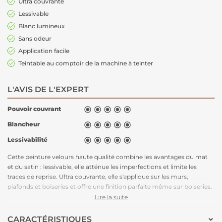
Ultra couvrante
Lessivable
Blanc lumineux
Sans odeur
Application facile
Teintable au comptoir de la machine à teinter
L'AVIS DE L'EXPERT
Pouvoir couvrant





Blancheur





Lessivabilité





Cette peinture velours haute qualité combine les avantages du mat
et du satin : lessivable, elle atténue les imperfections et limite les
traces de reprise. Ultra couvrante, elle s'applique sur les murs,
plafonds et boiseries et offre une finition parfaite même sur boiseries.
Son aspect soyeux et chaleureux confère aux pièces un aspect
Lire la suite
moderne et tendance.
CARACTÉRISTIQUES