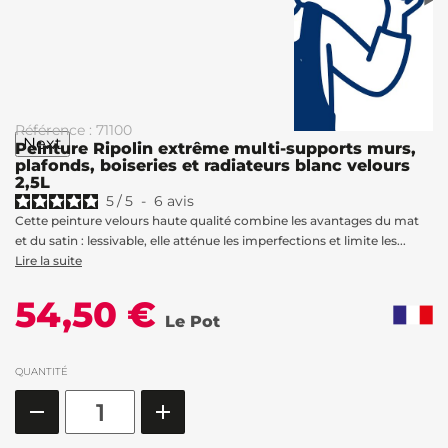
Référence : 71100
Next
Peinture Ripolin extrême multi-supports murs,
plafonds, boiseries et radiateurs blanc velours
2,5L
5
/
5
-
6
avis
Cette peinture velours haute qualité combine les avantages du mat
et du satin : lessivable, elle atténue les imperfections et limite les...
Lire la suite
54,50 €
Le Pot
QUANTITÉ