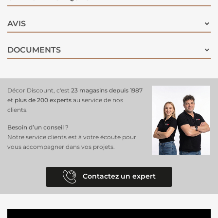
AVIS
DOCUMENTS
Décor Discount, c'est
23 magasins depuis 1987
et
plus de 200 experts
au service de nos
clients.
Besoin d’un conseil ?
Notre service clients est à votre écoute pour
vous accompagner dans vos projets.
Contactez un expert