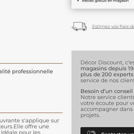
Retrait gratuit en magasin
Estimez vos frais de
Décor Discount, c'e
magasins depuis 1
lité professionnelle
plus de 200 experts
service de nos client
Besoin d’un conseil
Notre service client
votre écoute pour v
accompagner dans 
projets.
ouvrante s'applique sur
teurs.Elle offre une
 Idéale pour les