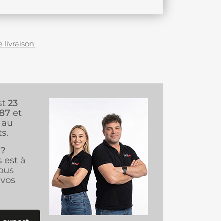
 livraison.
st
23
987
et
au
s.
 ?
s est à
ous
vos