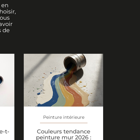
 en
oisir,
vous
avoir
s de
Peinture intérieure
Couleurs tendance
-t-
peinture mur 2026 :