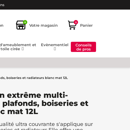
ins
+
0
on
Votre magasin
Panier
 d'ameublement et
Evènementiel
Conseils
toile cirée
de pros
ds, boiseries et radiateurs blanc mat 12L
in extrême multi-
plafonds, boiseries et
nc mat 12L
alité ultra couvrante s'applique sur