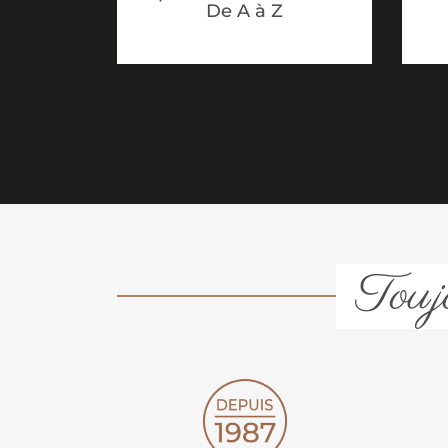
De A à Z
Toujo