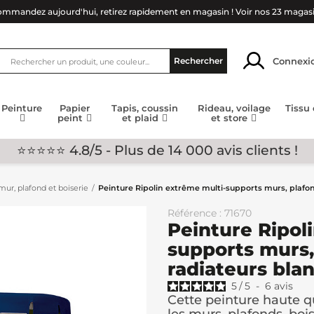
mmandez aujourd'hui, retirez rapidement en magasin !
Voir nos 23 magas
Connexi
Rechercher
Peinture
Papier
Tapis, coussin
Rideau, voilage
Tissu
peint
et plaid
et store
⭐⭐⭐⭐⭐ 4.8/5 - Plus de 14 000 avis clients !
ur, plafond et boiserie
Peinture Ripolin extrême multi-supports murs, plafon
Référence : 71670
Peinture Ripol
supports murs, 
radiateurs bla
5
/
5
-
6
avis
Cette peinture haute qu