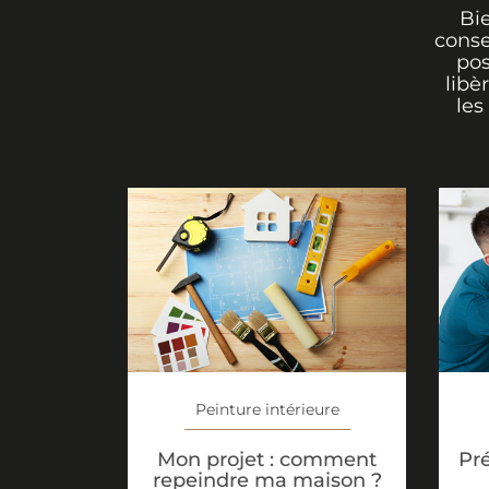
Bi
conse
pos
libè
les
Peinture intérieure
Mon projet : comment
Pr
repeindre ma maison ?