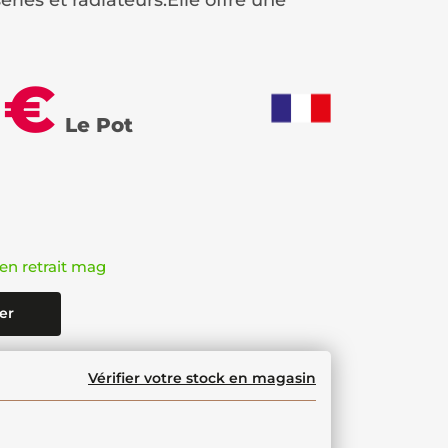
eries et radiateurs.Elle offre une
 €
Le Pot
en retrait mag
er
Vérifier votre stock en magasin