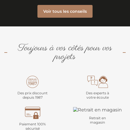
Voir tous les conseils
Toujours à vos côtés pour vos
projets
Des prix discount
Des experts à
depuis 1987
votre écoute
Retrait en
magasin
Paiement 100%
sécurisé