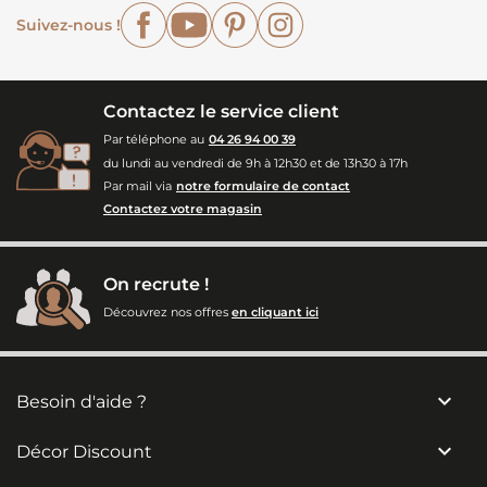
Facebook
YouTube
Pinterest
Instagram
Suivez-nous !
Contactez le service client
Par téléphone au
04 26 94 00 39
du lundi au vendredi de 9h à 12h30 et de 13h30 à 17h
Par mail via
notre formulaire de contact
Contactez votre magasin
On recrute !
Découvrez nos offres
en cliquant ici

Besoin d'aide ?

Décor Discount