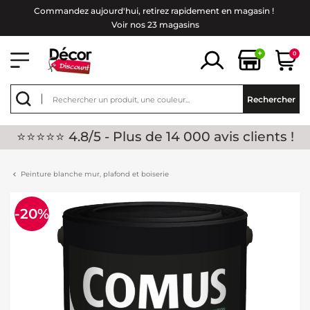
Commandez aujourd'hui, retirez rapidement en magasin !
Voir nos 23 magasins
+
0
Rechercher
⭐⭐⭐⭐⭐ 4.8/5 - Plus de 14 000 avis clients !
Peinture blanche mur, plafond et boiserie
-20%