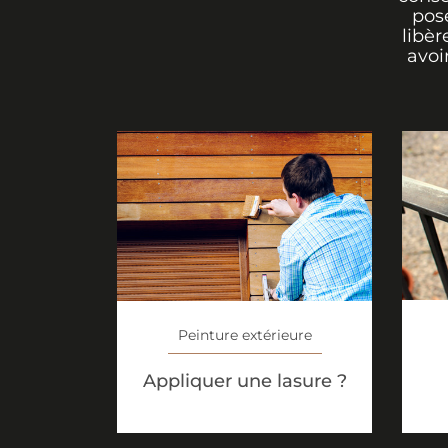
pos
libèr
avoi
Peinture extérieure
Appliquer une lasure ?