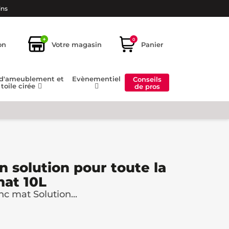
ins
+
0
on
Votre magasin
Panier
 d'ameublement et
Evènementiel
Conseils
toile cirée
de pros
n solution pour toute la
mat 10L
nc mat Solution...