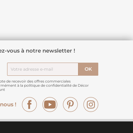
z-vous à notre newsletter !
pte de recevoir des offres commerciales
rmément à
la politique de confidentialité de Décor
unt
Facebook
YouTube
Pinterest
Instagram
nous !