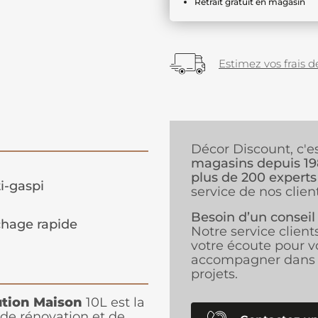
Retrait gratuit en magasin
Estimez vos frais de
Décor Discount, c'e
magasins depuis 1
plus de 200 experts
i-gaspi
service de nos client
Besoin d’un conseil
hage rapide
Notre service client
votre écoute pour v
accompagner dans 
projets.
tion Maison
10L est la
 de rénovation et de