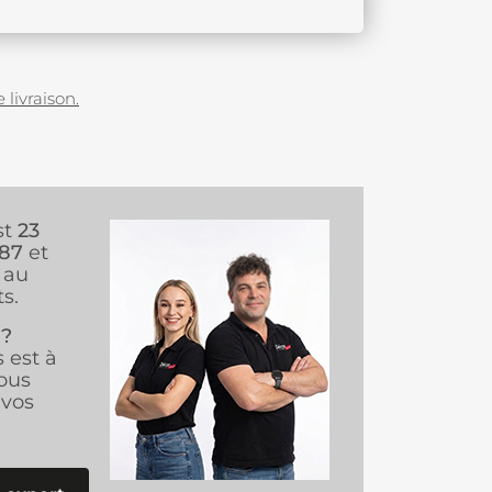
 livraison.
st
23
987
et
au
s.
 ?
s est à
ous
vos