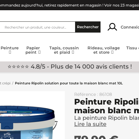
mmandez aujourd'hui, retirez rapidement en magasin !
Voir nos 23 magas
Connexi
Rechercher
Peinture
Papier
Tapis, coussin
Rideau, voilage
Tissu
peint
et plaid
et store
⭐⭐⭐⭐⭐ 4.8/5 - Plus de 14 000 avis clients !
t crépi
Peinture Ripolin solution pour toute la maison blanc mat 10L
Référence : 86108
Peinture Ripoli
maison blanc 
La peinture Ripolin bla
Lire la suite