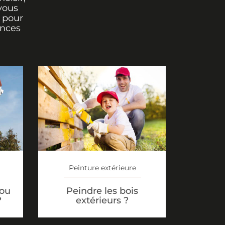
vous
r pour
ances
Peinture extérieure
 ou
Peindre les bois
?
extérieurs ?