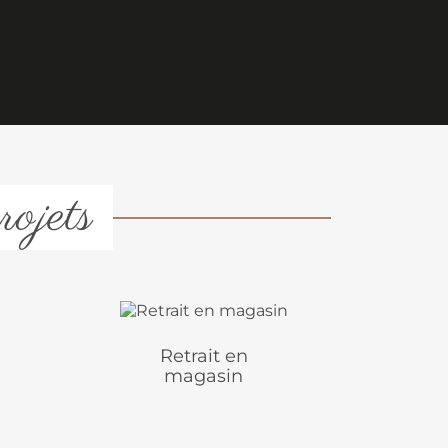
rojets
Retrait en
magasin