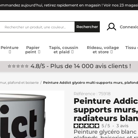
mmandez aujourd'hui, retirez rapidement en magasin !
Voir nos 23 magas
Connexi
Rechercher
Peinture
Papier
Tapis, coussin
Rideau, voilage
Tissu
peint
et plaid
et store
⭐⭐⭐⭐⭐ 4.8/5 - Plus de 14 000 avis clients !
ur, plafond et boiserie
Peinture Addict glycéro multi-supports murs, plafonds,
Référence : 75918
Peinture Addic
supports murs, 
radiateurs blan
5
/
5
-
3
avis
Peinture glycéro blanc 