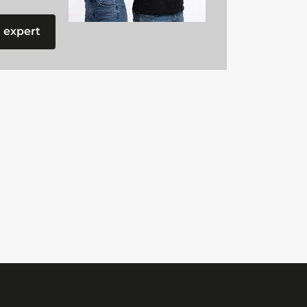
 expert