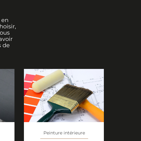
 en
oisir,
vous
avoir
s de
Peinture intérieure