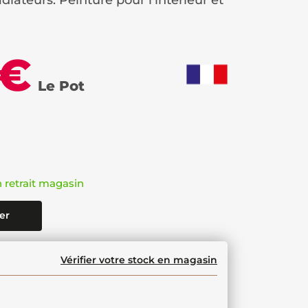
adiateurs. Peinture pour l'intérieur et
 €
Le Pot
n retrait magasin
er
Vérifier votre stock en magasin