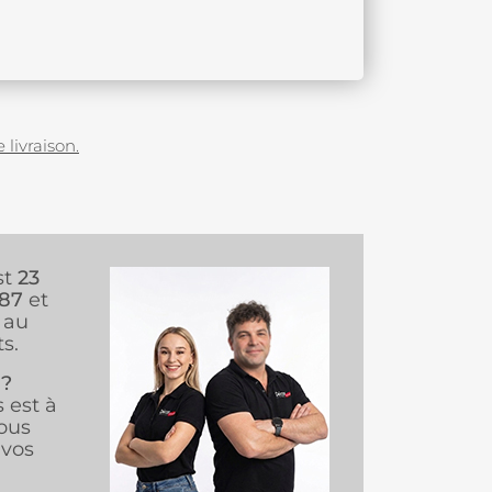
 livraison.
st
23
987
et
au
s.
 ?
s est à
ous
vos