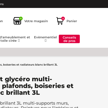
ins
+
0
on
Votre magasin
Panier
 d'ameublement et
Evènementiel
Conseils
toile cirée
de pros
 boiseries et radiateurs blanc brillant 3L
t glycéro multi-
plafonds, boiseries et
c brillant 3L
brillant 3L multi-supports murs,