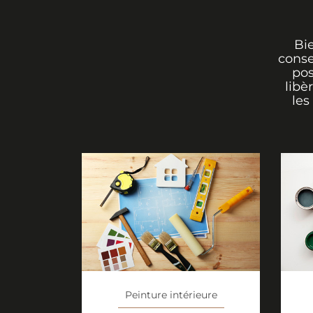
Bi
conse
pos
libè
les
Peinture intérieure