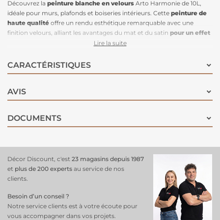
Découvrez la
peinture blanche en velours
Arto Harmonie de 10L,
idéale pour murs, plafonds et boiseries intérieurs. Cette
peinture de
haute qualité
offre un rendu esthétique remarquable avec une
finition velours, alliant les avantages du mat et du satin
pour un effet
moderne
et sophistiqué. Grâce à son opacité, elle garantit une finition
Lire la suite
parfaite, même sur les boiseries. Son aspect velouté permet de
dissimuler légèrement les imperfections des murs, tout en étant
CARACTÉRISTIQUES
lessivable et résistante aux chocs, facilitant ainsi l'entretien quotidien.
Pour une application optimale, bien remuer le produit avant
AVIS
utilisation et appliquer avec un rouleau 10-12 mm spécial acrylique, un
pistolet airless ou un pinceau rond pour les boiseries et les angles. La
peinture sèche au toucher en 1 heure et peut être recouverte après 12
DOCUMENTS
heures si nécessaire. Un choix parfait pour un intérieur élégant et
durable !
Décor Discount, c'est
23 magasins depuis 1987
et
plus de 200 experts
au service de nos
clients.
Besoin d’un conseil ?
Notre service clients est à votre écoute pour
vous accompagner dans vos projets.