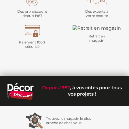
Des prix discount
Des experts à
depuis 1987
votre écoute
Retrait en
magasin
Paiement 100%
sécurisé
Depuis 1987
, à vos côtés pour tous
vos projets !
Trouvez le magasin le plus
proche de chez vous