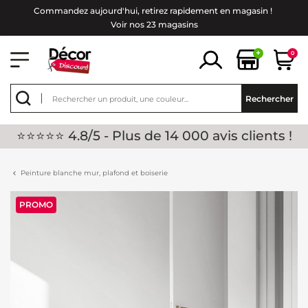
Commandez aujourd'hui, retirez rapidement en magasin !
Voir nos 23 magasins
+
0
Rechercher
⭐⭐⭐⭐⭐ 4.8/5 - Plus de 14 000 avis clients !
Peinture blanche mur, plafond et boiserie
PROMO