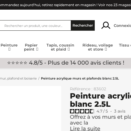
mmandez aujourd'hui, retirez rapidement en magasin !
Voir nos 23 magas
Connexi
Rechercher
Peinture
Papier
Tapis, coussin
Rideau, voilage
Tissu
peint
et plaid
et store
⭐⭐⭐⭐⭐ 4.8/5 - Plus de 14 000 avis clients !
ur, plafond et boiserie
Peinture acrylique murs et plafonds blanc 2.5L
Référence : 83602
Peinture acryl
blanc 2.5L
4.7
/
5
-
3
avis
Offrez à vos murs et pla
avec la
Lire la suite