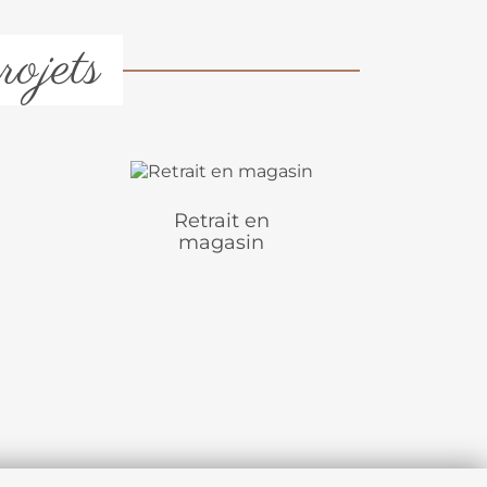
rojets
Retrait en
magasin