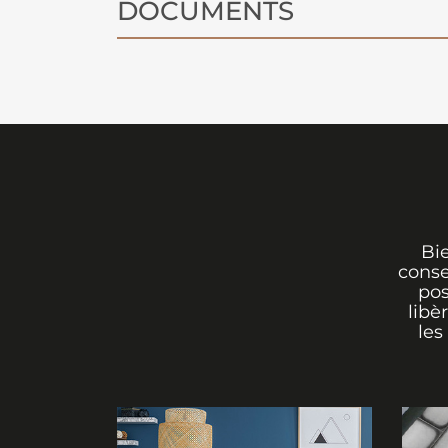
DOCUMENTS
Bi
conse
pos
libè
les