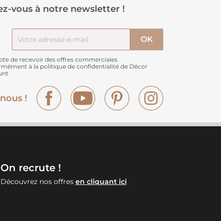
z-vous à notre newsletter !
pte de recevoir des offres commerciales
rmément à
la politique de confidentialité de Décor
unt
Facebook
YouTube
Pinterest
Instagram
nous !
On recrute !
Découvrez nos offres
en cliquant ici