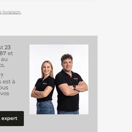
 livraison.
st
23
987
et
au
s.
 ?
s est à
ous
vos
 expert