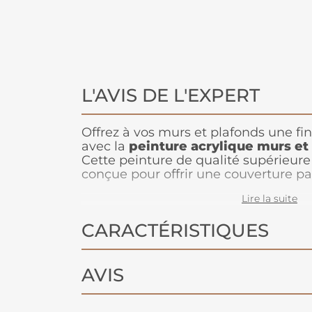
L'AVIS DE L'EXPERT
Offrez à vos murs et plafonds une fini
avec la
peinture acrylique murs et
Cette peinture de qualité supérieur
conçue pour offrir une couverture par
uniforme et une grande résistance au
Lire la suite
blanche éclatante
illumine vos esp
de la clarté et de la fraîcheur à votre
CARACTÉRISTIQUES
appliquer
, elle sèche rapidement e
pratiquement aucune odeur, idéale po
Avec un format de 2.5L, elle est parf
surfaces moyennes à grandes, vous a
AVIS
impeccable et durable.