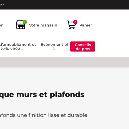
ins
+
0
on
Votre magasin
Panier
 d'ameublement et
Evènementiel
Conseils
toile cirée
de pros
ique murs et plafonds
fonds une finition lisse et durable