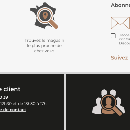
Abonne
J'acce
confo
Trouvez le magasin
Disco
le plus proche de
chez vous
Suivez-
 client
0 39
 12h30 et de 13h30 à 17h
e de contact