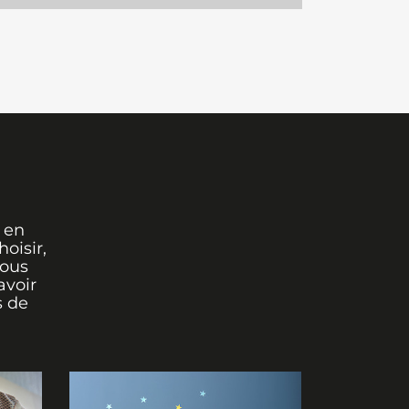
 en
oisir,
vous
avoir
s de