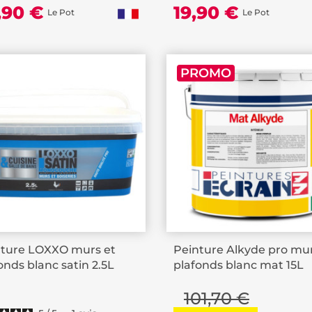
,90 €
19,90 €
Le Pot
Le Pot
PROMO
nture LOXXO murs et
Peinture Alkyde pro mur
onds blanc satin 2.5L
plafonds blanc mat 15L
101,70 €