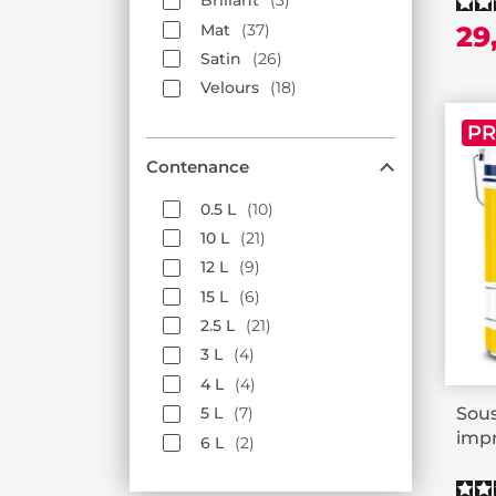
Brillant
3
Mat
37
29
Satin
26
Velours
18
P
Contenance
0.5 L
10
10 L
21
12 L
9
15 L
6
2.5 L
21
3 L
4
4 L
4
Sou
5 L
7
impr
6 L
2
plaf