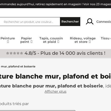
mmandez aujourd'hui, retirez rapidement en magasin !
Voir nos 23 magas
Connexi
Rechercher
Peinture
Papier
Tapis, coussin
Rideau, voilage
Tissu
peint
et plaid
et store
⭐⭐⭐⭐⭐ 4.8/5 - Plus de 14 000 avis clients !
 mur, plafond et boiserie
ture blanche mur, plafond et boi
ture blanche pour mur, plafond et boiserie
, i
che mate, satinée ou velours, formulations adapt
Afficher plus
lement la peinture blanche qui correspond à vos be
rmoniser votre décoration avec nos gammes de pei
oduits triés par