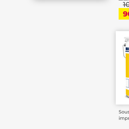
1
9
Sou
impr