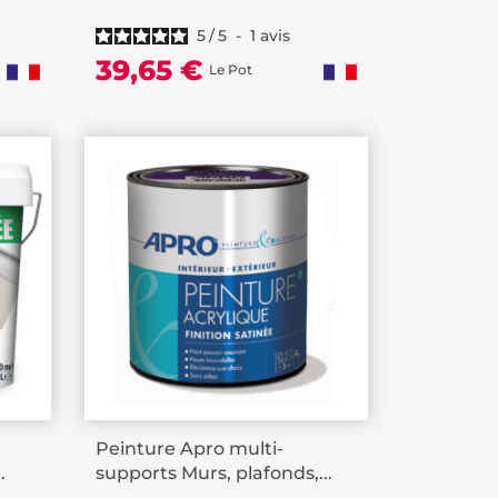
5
/
5
-
1
avis
39,65 €
Le Pot
Peinture Apro multi-
.
supports Murs, plafonds,...