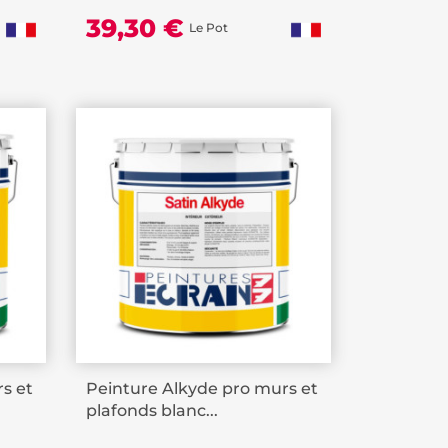
39,30 €
Le Pot
s et
Peinture Alkyde pro murs et
plafonds blanc...