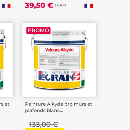
39,50 €
Le Pot
PROMO
s et
Peinture Alkyde pro murs et
plafonds blanc...
133,00 €