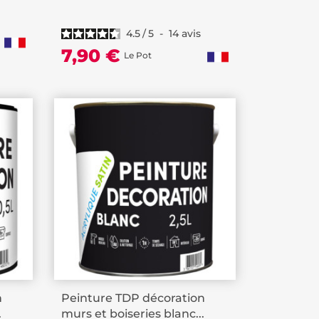
4.5
/
5
-
14
avis
7,90 €
Le Pot
n
Peinture TDP décoration
.
murs et boiseries blanc...