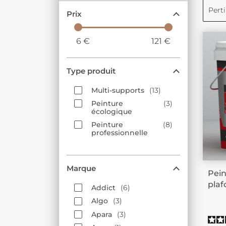
Pert
Prix
6
€
121
€
Type produit
Multi-supports
13
Peinture
3
écologique
Peinture
8
professionnelle
Marque
Pei
plaf
Addict
6
Algo
3
Apara
3