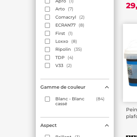
Apro
1
29
Arto
7
Comacryl
2
ECRAN77
8
First
1
Loxxo
8
Ripolin
35
TDP
4
V33
2
Gamme de couleur
Blanc - Blanc
84
cassé
Pei
plaf
Aspect