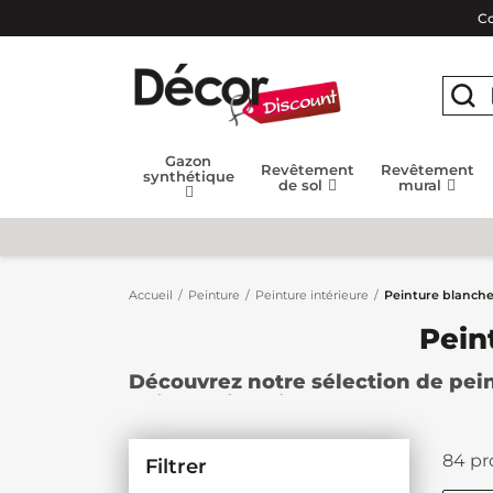
Co
Gazon
Revêtement
Revêtement
synthétique
de sol
mural
Accueil
Peinture
Peinture intérieure
Peinture blanche
Pein
Découvrez notre sélection de pein
peinture intérieure
. Peinture blan
espaces plus exigeants : trouvez faci
intérieur, rénover un support ou ha
84 pr
Filtrer