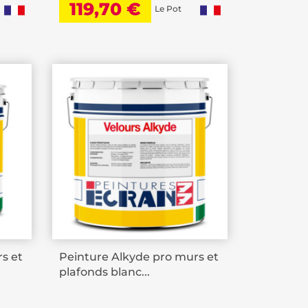
119,70 €
Le Pot
s et
Peinture Alkyde pro murs et
plafonds blanc...