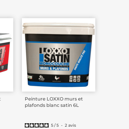
t
Peinture LOXXO murs et
plafonds blanc satin 6L
5
/
5
-
2
avis