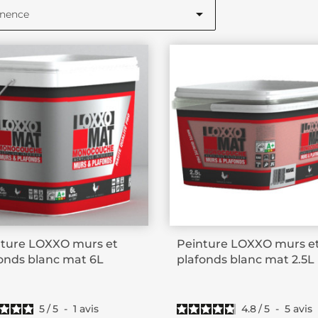

inence
nture LOXXO murs et
Peinture LOXXO murs e
onds blanc mat 6L
plafonds blanc mat 2.5L
5
/
5
-
1
avis
4.8
/
5
-
5
avis