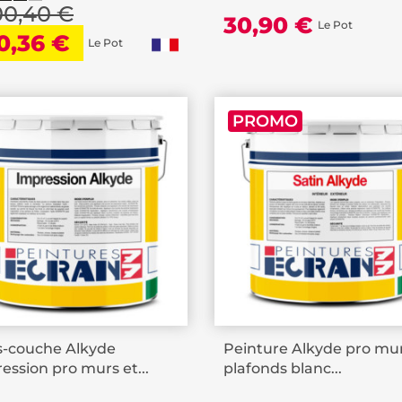
00,40 €
30,90 €
Le Pot
0,36 €
Le Pot
PROMO
s-couche Alkyde
Peinture Alkyde pro mur
ession pro murs et...
plafonds blanc...