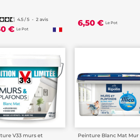
4.5
/
5
-
2
avis
6,50 €
Le Pot
50 €
Le Pot
ture V33 murs et
Peinture Blanc Mat Mur