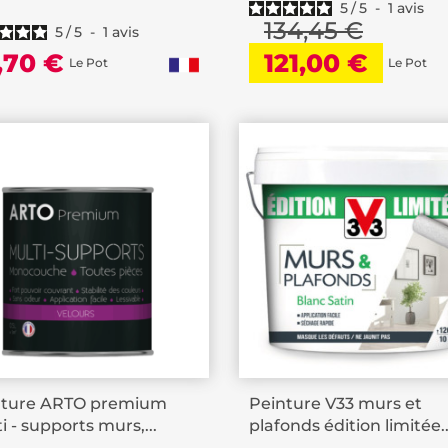
5
/
5
-
1
avis
134,45 €
5
/
5
-
1
avis
,70 €
121,00 €
Le Pot
Le Pot
nture ARTO premium
Peinture V33 murs et
i - supports murs,...
plafonds édition limitée..