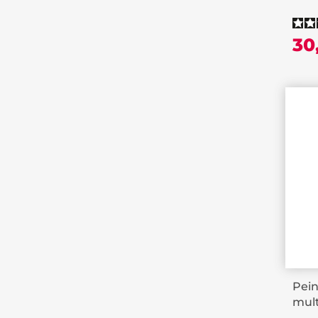
30
Pei
mult