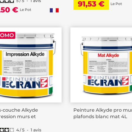
5
/
5
-
1
avis
91,53 €
Le Pot
,50 €
Le Pot
ROMO
s-couche Alkyde
Peinture Alkyde pro mur
ession murs et
plafonds blanc mat 4L
onds...
4
/
5
-
1
avis