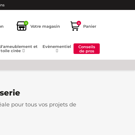
ins
+
0
on
Votre magasin
Panier
 d'ameublement et
Evènementiel
Conseils
toile cirée
de pros
serie
déale pour tous vos projets de
ées aux pièces de vie comme aux
soins, que ce soit pour rafraîchir un
nture couleur.