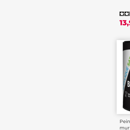
13
Pein
murs