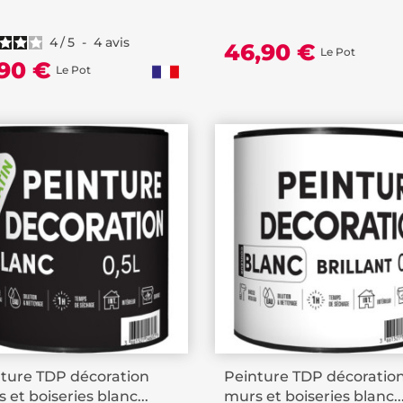
4
/
5
-
4
avis
46,90 €
Le Pot
,90 €
Le Pot
ture TDP décoration
Peinture TDP décoratio
 et boiseries blanc...
murs et boiseries blanc..