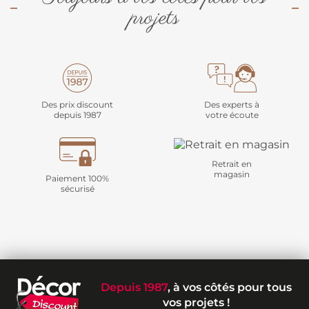
projets
Des prix discount
Des experts à
depuis 1987
votre écoute
Retrait en
magasin
Paiement 100%
sécurisé
Depuis 1987
, à vos côtés pour tous
vos projets !