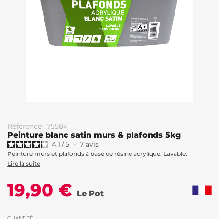
Référence : 75584
Peinture blanc satin murs & plafonds 5kg
4.1
/
5
-
7
avis
Peinture murs et plafonds à base de résine acrylique. Lavable.
Lire la suite
19,90 €
Le Pot
QUANTITÉ