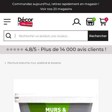
Commandez aujourd'hui, retirez rapidement en magasin !
Voir nos 23 magasins
+
0
Rechercher
⭐⭐⭐⭐⭐ 4.8/5 - Plus de 14 000 avis clients !
Peinture blanche mur, plafond et boiserie