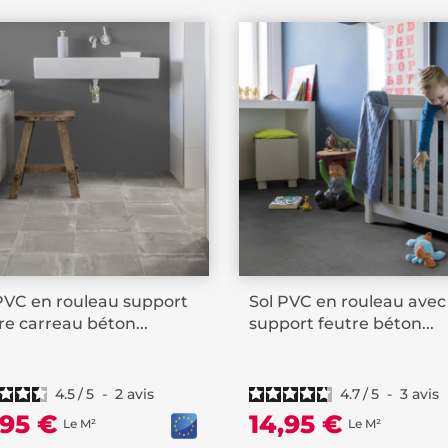
PVC en rouleau support
Sol PVC en rouleau avec
re carreau béton...
support feutre béton...
4.5
/
5
-
2
avis
4.7
/
5
-
3
avis
,95 €
14,95 €
Le M²
Le M²