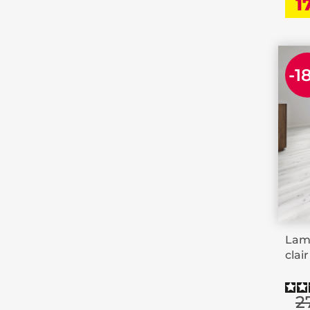
1
-1
Lame
clai
2