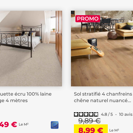
PROMO
ette écru 100% laine
Sol stratifié 4 chanfreins
ge 4 mètres
chêne naturel nuancé...
4.8
/
5
-
10
avis
9,89 €
,49 €
Le M²
8,99 €
Le M²