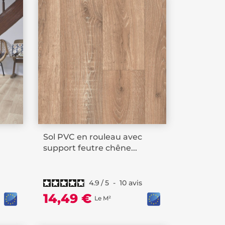
Sol PVC en rouleau avec
support feutre chêne...
4.9
/
5
-
10
avis
14,49 €
Le M²