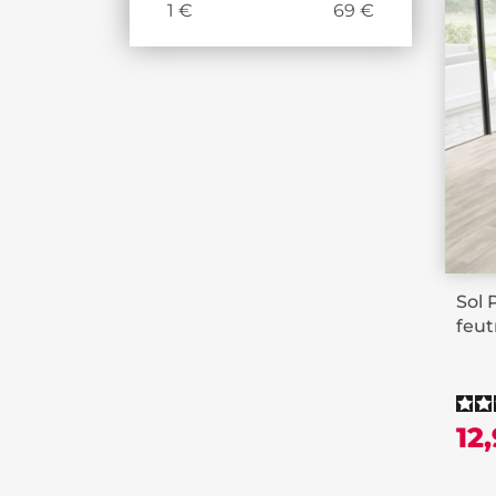
1
€
69
€
Sol 
feut
12