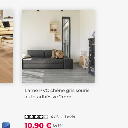
Lame PVC chêne gris souris
auto-adhésive 2mm
4
/
5
-
1
avis
10,90 €
Le M²