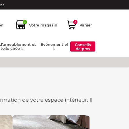
ins
+
0
on
Votre magasin
Panier
 d'ameublement et
Evènementiel
Conseils
toile cirée
de pros
rmation de votre espace intérieur. Il
ielle de l'esthétique générale de la
pour répondre à des besoins
pas chers et de qualité
. Retrouvez