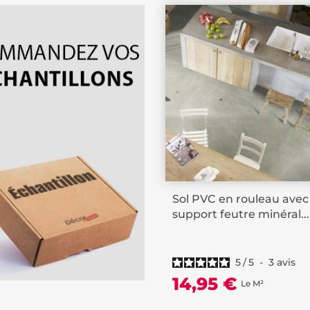
Sol PVC en rouleau avec
support feutre minéral...
5
/
5
-
3
avis
14,95 €
Le M²