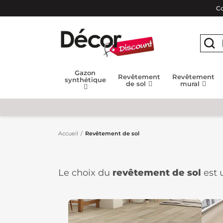
Co
Gazon
Revêtement
Revêtement
synthétique
de sol
mural
Accueil
Revêtement de sol
Le choix du
revêtement de sol
est 
ne s'agit pas seulement d'un aspect
pièce. Plusieurs options s'offrent à
spécifiques et contribuer à créer l'a
Depuis 1987, Décor Discount vous pr