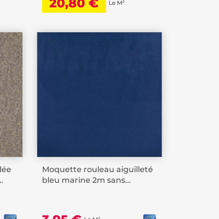
20,80 €
Le M²
lée
Moquette rouleau aiguilleté
.
bleu marine 2m sans...