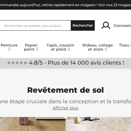
mmandez aujourd'hui, retirez rapidement en magasin !
Voir nos 23 magas
Connexi
Rechercher
Peinture
Papier
Tapis, coussin
Rideau, voilage
Tissu
peint
et plaid
et store
⭐⭐⭐⭐⭐ 4.8/5 - Plus de 14 000 avis clients !
Revêtement de sol
une étape cruciale dans la conception et la transfo
 pratique, mais également d'une composante essent
Afficher plus
 vous, chacune ayant ses caractéristiques uniques 
tmosphère désirée.
opose toutes les solutions de
revêtement de sol 