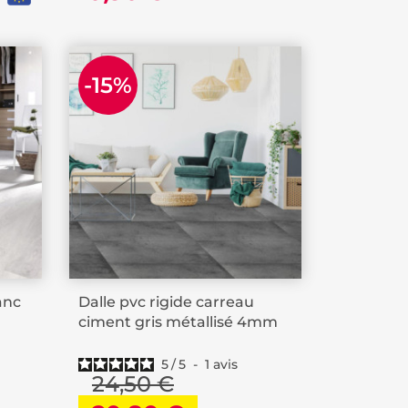
-15%
anc
Dalle pvc rigide carreau
ciment gris métallisé 4mm
5
/
5
-
1
avis
24,50 €