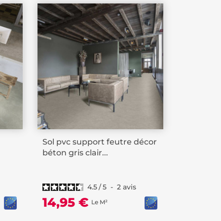
Sol pvc support feutre décor
béton gris clair...
4.5
/
5
-
2
avis
14,95 €
Le M²