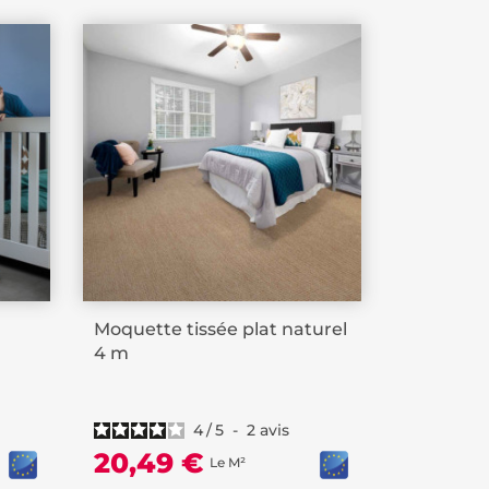
Moquette tissée plat naturel
4 m
4
/
5
-
2
avis
20,49 €
Le M²