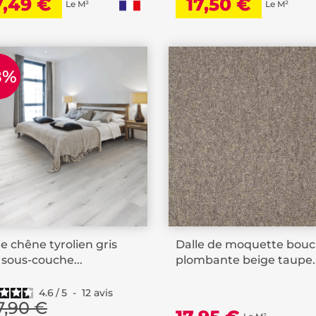
7,49 €
17,50 €
Le M²
Le M²
8%
 chêne tyrolien gris
Dalle de moquette bouc
r sous-couche...
plombante beige taupe..
4.6
/
5
-
12
avis
7,90 €