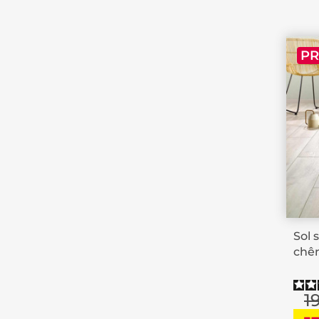
P
Sol 
chê
1