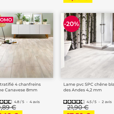
ROMO
-20%
stratifié 4 chanfreins
Lame pvc SPC chêne bl
ne Canavese 8mm
des Andes 4,2 mm
4.8
/
5
-
4
avis
4.5
/
5
-
2
avis
9,89 €
21,90 €