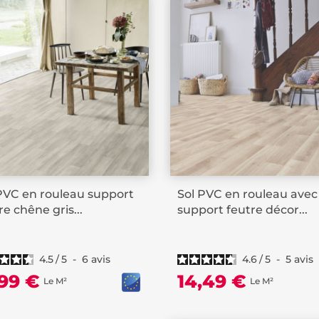
PVC en rouleau support
Sol PVC en rouleau avec
re chêne gris...
support feutre décor...
4.5
/
5
-
6
avis
4.6
/
5
-
5
avis
,99 €
14,49 €
Le M²
Le M²