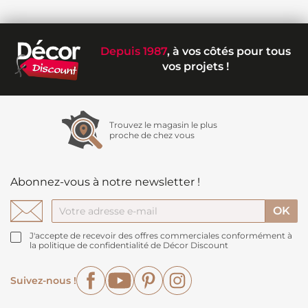
Depuis 1987
, à vos côtés pour tous
vos projets !
Trouvez le magasin le plus
proche de chez vous
Abonnez-vous à notre newsletter !
J'accepte de recevoir des offres commerciales conformément à
la politique de confidentialité de Décor Discount
Facebook
YouTube
Pinterest
Instagram
Suivez-nous !