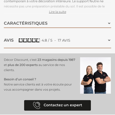
contemporain à votre décoration intérieure. Le support feutre ne
nécessite pas une préparation préalable du sol. Il est possible de le
poser sans colle. Donnez de la personnalité à vos pièces avec ce
Lire la suite
revêtement de sol PVC décor béton grège. Ses nuances subtiles
apporteront un style contemporain à votre décoration intérieure. Le
CARACTÉRISTIQUES
support feutre ne nécessite pas une préparation préalable du sol. Il est
possible de le poser sans colle.
AVIS
4.8
/
5
-
17
AVIS
Décor Discount, c'est
23 magasins depuis 1987
et
plus de 200 experts
au service de nos
clients.
Besoin d’un conseil ?
Notre service clients est à votre écoute pour
vous accompagner dans vos projets.
Contactez un expert