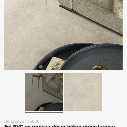
Référence : 76876
Sol PVC en rouleau décor béton grège largeur