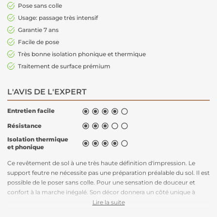
Pose sans colle
Usage: passage très intensif
Garantie 7 ans
Facile de pose
Très bonne isolation phonique et thermique
Traitement de surface prémium
L'AVIS DE L'EXPERT
Entretien facile





Résistance





Isolation thermique





et phonique
Ce revêtement de sol à une très haute définition d'impression. Le
support feutre ne nécessite pas une préparation préalable du sol. Il est
possible de le poser sans colle. Pour une sensation de douceur et
confort à la marche inégalé. Son décor donnera un côté unique à
votre pièce. Transformez votre espace en un coin de nature luxuriante
Lire la suite
de qualité supérieure grâce à notre sol PVC au décor jungle.