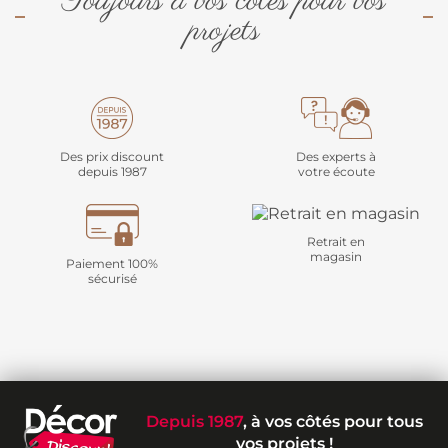
Toujours à vos côtés pour vos
projets
Des prix discount
Des experts à
depuis 1987
votre écoute
Retrait en
magasin
Paiement 100%
sécurisé
Depuis 1987
, à vos côtés pour tous
vos projets !