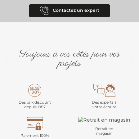
Contactez un expert
Toujours à vos côtés pour vos
projets
Des prix discount
Des experts à
depuis 1987
votre écoute
Retrait en
magasin
Paiement 100%