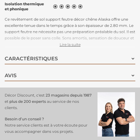
Isolation thermique





et phonique
Ce revêtement de sol support feutre décor chêne Alaska offre une
excellente tenue dans le temps grâce à son épaisseur de 2.80 mm. Le
support feutre ne nécessite pas une préparation préalable du sol. Il est
possible de le poser sans colle. Sons amortis, sensation de douceur et
confort à la marche inégalé. Il imite à merveille la matière noble et
Lire la suite
précieuse qu'est le bois.
CARACTÉRISTIQUES
AVIS
Décor Discount, c'est
23 magasins depuis 1987
et
plus de 200 experts
au service de nos
clients.
Besoin d’un conseil ?
Notre service clients est à votre écoute pour
vous accompagner dans vos projets.