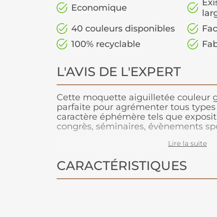
Exi
Economique
lar
40 couleurs disponibles
Fac
100% recyclable
Fab
L'AVIS DE L'EXPERT
Cette moquette aiguilletée couleur gr
parfaite pour agrémenter tous type
caractère éphémère tels que expositio
congrès, séminaires, évènements spo
Conçue pour les grands volumes de 
Lire la suite
est légère à manipuler, facile à coupe
adhère très bien aux adhésifs double-
CARACTÉRISTIQUES
moquette peut être posée en bord à
Parce que le respect de l’environneme
notre fabriquant depuis de nombreu
moquette 100% recyclable, permettan
après l’événement.