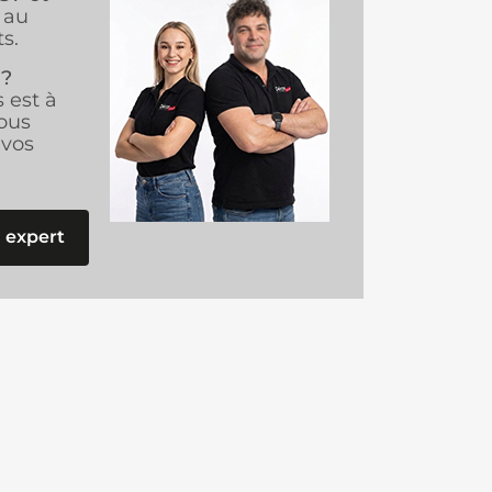
au
s.
 ?
s est à
ous
vos
 expert