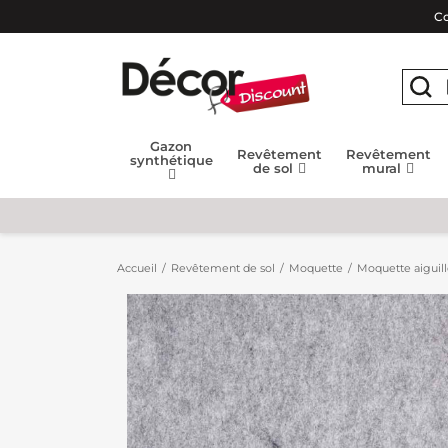
Co
Gazon
Revêtement
Revêtement
synthétique
de sol
mural
Accueil
Revêtement de sol
Moquette
Moquette aiguil