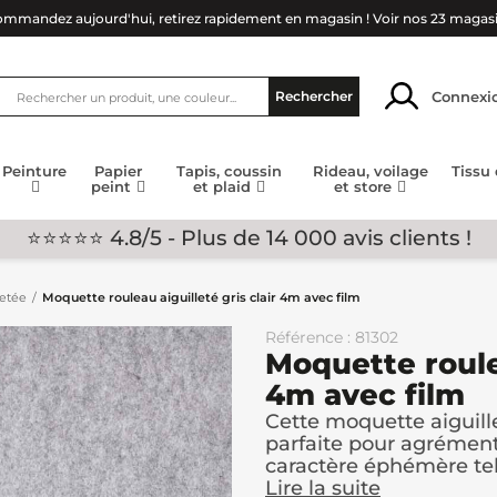
mmandez aujourd'hui, retirez rapidement en magasin !
Voir nos 23 magas
Connexi
Rechercher
Peinture
Papier
Tapis, coussin
Rideau, voilage
Tissu
peint
et plaid
et store
⭐⭐⭐⭐⭐ 4.8/5 - Plus de 14 000 avis clients !
letée
Moquette rouleau aiguilleté gris clair 4m avec film
Référence : 81302
Moquette roulea
4m avec film
Cette moquette aiguille
parfaite pour agrémen
caractère éphémère tels
Lire la suite