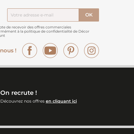
pte de recevoir des offres commerciales
rmément à
la politique de confidentialité de Décor
unt
Facebook
YouTube
Pinterest
Instagram
nous !
On recrute !
Découvrez nos offres
en cliquant ici