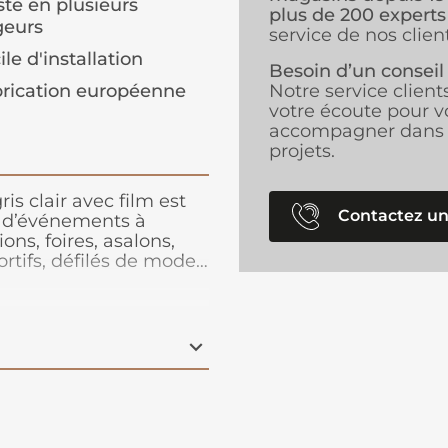
ste en plusieurs
plus de 200 experts
geurs
service de nos client
ile d'installation
Besoin d’un conseil
rication européenne
Notre service client
votre écoute pour v
accompagner dans 
projets.
is clair avec film est
Contactez un
s d’événements à
ns, foires, asalons,
rtifs, défilés de mode…
pose, cette moquette
r, rapide à poser et
face. Très stable, cette
 bord ou en superposé.
nt est la priorité de
ses années. C'est une
t un recyclage total