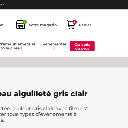
ins
+
0
on
Votre magasin
Panier
 d'ameublement et
Evènementiel
Conseils
toile cirée
de pros
u aiguilleté gris clair
tée couleur gris clair avec film est
ter tous types d’événements à
...