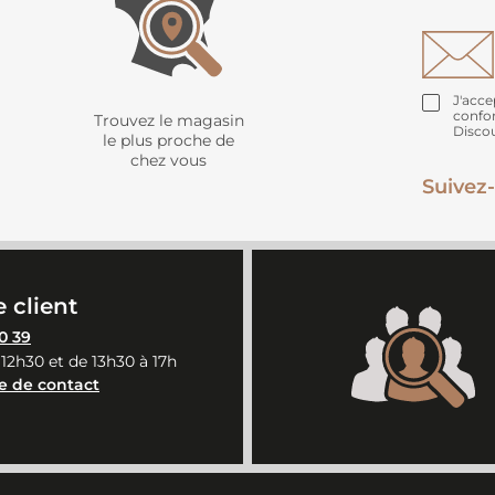
J'acce
confo
Trouvez le magasin
Disco
le plus proche de
chez vous
Suivez-
 client
0 39
 12h30 et de 13h30 à 17h
e de contact