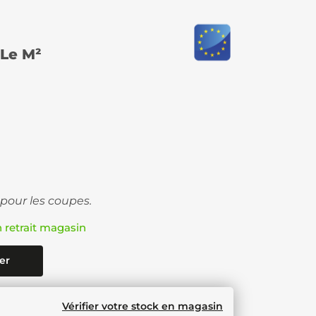
Le M²
 pour les coupes.
n retrait magasin
er
Vérifier votre stock en magasin