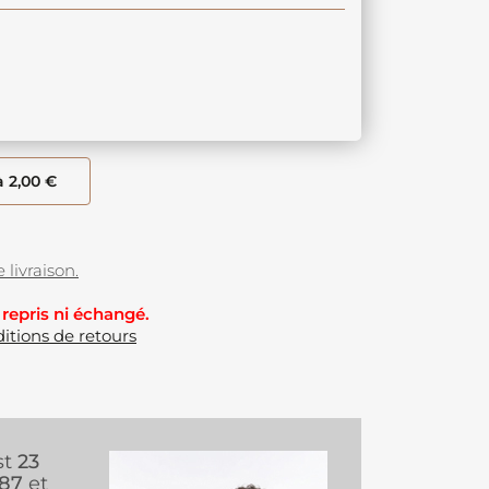
à 2,00 €
 livraison.
 repris ni échangé.
itions de retours
st
23
987
et