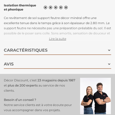
Isolation thermique





et phonique
Ce revêtement de sol support feutre décor minéral offre une
excellente tenue dans le temps grâce à son épaisseur de 2.80 mm. Le
support feutre ne nécessite pas une préparation préalable du sol. Il est
possible de le poser sans colle. Sons amortis, sensation de douceur et
confort à la marche inégalé. Son style completera parfaitement votre
Lire la suite
pièce contemporraine.
CARACTÉRISTIQUES
AVIS
Décor Discount, c'est
23 magasins depuis 1987
et
plus de 200 experts
au service de nos
clients.
Besoin d’un conseil ?
Notre service clients est à votre écoute pour
vous accompagner dans vos projets.