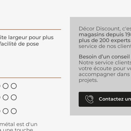
Décor Discount, c'e
magasins depuis 1
ite largeur pour plus
plus de 200 experts
facilité de pose
service de nos client
Besoin d’un conseil
Notre service client
votre écoute pour v
accompagner dans 
projets.






Contactez un



métal est d'un
ira une touche