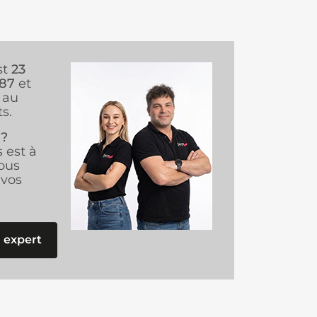
st
23
987
et
au
s.
 ?
s est à
ous
vos
 expert