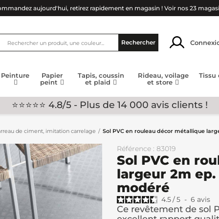
mmandez aujourd'hui, retirez rapidement en magasin !
Voir nos 23 magas
Connexi
Rechercher
Peinture
Papier
Tapis, coussin
Rideau, voilage
Tissu
peint
et plaid
et store
⭐⭐⭐⭐⭐ 4.8/5 - Plus de 14 000 avis clients !
arreau de ciment, imitation carrelage
Sol PVC en rouleau décor métallique la
Référence : 83019
Sol PVC en rou
largeur 2m ep
modéré
4.5
/
5
-
6
avis
Ce revêtement de sol P