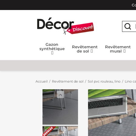
Co
Gazon
Revêtement
Revêtement
synthétique
de sol
mural
Accueil
Revêtement de sol
Sol pvc rouleau, lino
Lino c