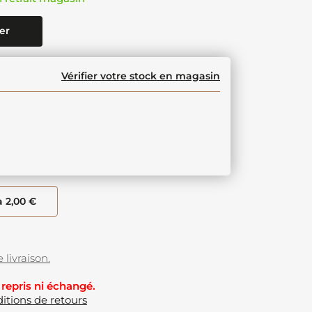
er
Vérifier votre stock en magasin
à 2,00 €
 livraison.
 repris ni échangé.
itions de retours