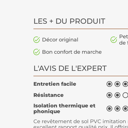
LES + DU PRODUIT
Pet
Décor original
de 
Bon confort de marche
L'AVIS DE L'EXPERT


Entretien facile


Résistance
Isolation thermique et


phonique
Ce revêtement de sol PVC imitation 
excellent rapport qualité prix. Il offr