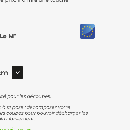
é prix. Il offrira une touche
Le M²
ité pour les découpes.
et à la pose : décomposez votre
s coupes pour pouvoir décharger les
plus facilement.
n retrait magasin