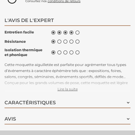
Consultez nos
conditions de retours
L'AVIS DE L'EXPERT
Entretien facile





Résistance





Isolation thermique





et phonique
Cette moquette aiguilletée est parfaite pour agrémenter tous types
d’événements à caractère éphémère tels que : expositions, foires,
salons, congrès, séminaires, évènements sportifs, défilés de mode…
Conçue pour les grands volumes de pose, cette moquette est légère
à manipuler, facile à couper, rapide à poser et adhère très bien aux
Lire la suite
adhésifs double-face. Très stable, cette moquette peut être posée en
bord à bord ou en superposé. Parce que le respect de
CARACTÉRISTIQUES
l’environnement est la priorité de notre fabriquant depuis de
nombreuses années, c'est une moquette éco-conçue, 100%
AVIS
recyclable, permettant un recyclage total après l’événement.