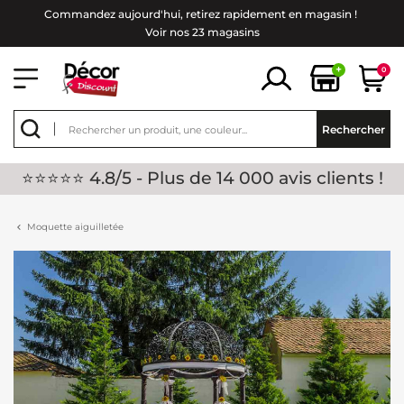
Commandez aujourd'hui, retirez rapidement en magasin !
Voir nos 23 magasins
+
0
Rechercher
⭐⭐⭐⭐⭐ 4.8/5 - Plus de 14 000 avis clients !
Moquette aiguilletée