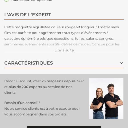
L'AVIS DE L'EXPERT
Cette moquette aiguilletée couleur rouge vif longueur 1 mètre sans
film est parfaite pour agrémenter tous types d’événements à
caractère éphémère tels que expositions, foires, salons, congrès,
séminaires, évènements sportifs, défilés de mode… Conçue pour les
grands volumes de pose, cette moquette est légère à manipuler,
Lire la suite
facile à couper, rapide à poser et adhère très bien aux adhésifs double-
face. Très stable, cette moquette peut être posée en bord à bord ou
CARACTÉRISTIQUES
en superposé. Parce que le respect de l’environnement est la priorité
de notre fabriquant depuis de nombreuses années. C'est une
moquette 100% recyclable, permettant un recyclage total après
Décor Discount, c'est
23 magasins depuis 1987
l’événement.
et
plus de 200 experts
au service de nos
clients.
Besoin d’un conseil ?
Notre service clients est à votre écoute pour
vous accompagner dans vos projets.