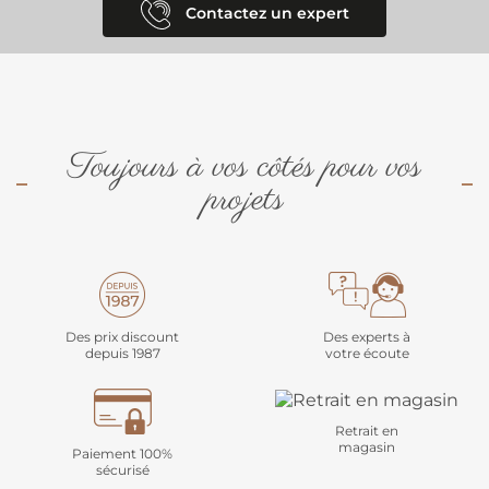
Contactez un expert
Toujours à vos côtés pour vos
projets
Des prix discount
Des experts à
depuis 1987
votre écoute
Retrait en
magasin
Paiement 100%
sécurisé