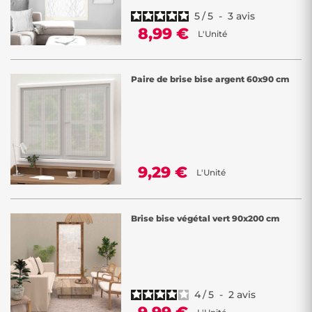
5
/
5
-
3
avis
8,99 €
L'Unité
Paire de brise bise argent 60x90 cm
9,29 €
L'Unité
Brise bise végétal vert 90x200 cm
4
/
5
-
2
avis