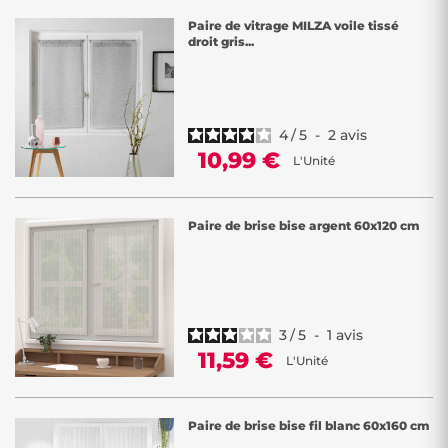
Paire de vitrage MILZA voile tissé
droit gris...
4
/
5
-
2
avis
10,99 €
L'Unité
Paire de brise bise argent 60x120 cm
3
/
5
-
1
avis
11,59 €
L'Unité
Paire de brise bise fil blanc 60x160 cm