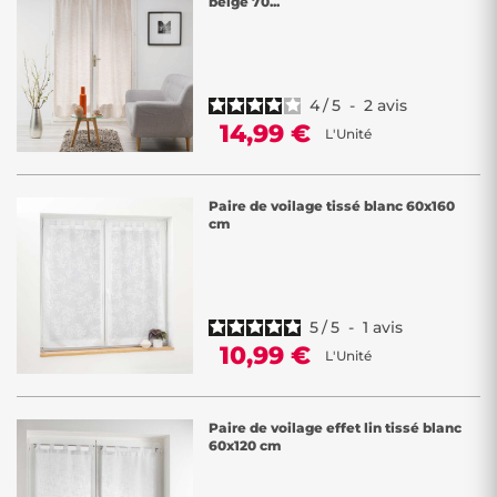
beige 70...
Idéals
pour toutes les pièces de la maison
, nos
voilages filtrent la
lumière
tout en créant une atmosphère douce et apaisante.
Complétez l'esthétique de vos fenêtres avec des produits de qualité,
faciles à installer et à entretenir.
4
/
5
-
2
avis
14,99 €
L'Unité
Explorez notre catalogue complet de
vitrage
à prix bas chez Décor
Discount. Transformez vos fenêtres avec nos rideaux
spécialement
conçus pour les vitrages
, une solution à la fois abordable et
Paire de voilage tissé blanc 60x160
esthétique. Découvrez notre vaste sélection de rideaux adaptés à
cm
toutes les tailles de fenêtres, y compris les plus petites, pour une
décoration qui s'adapte à toutes les configurations.
Chez Décor Discount, nous mettons l'accent sur la
diversité de nos
rideaux de vitrage
, offrant des options esthétiques et fonctionnelles
5
/
5
-
1
avis
pour répondre à toutes les exigences. Nos rideaux sont non
10,99 €
L'Unité
seulement pratiques, mais également très décoratifs, ajoutant une
touche de style à votre intérieur. Un très grand choix de vitrages blanc
est disponible chez Décor Discount ! Pour un touche de déco douce
Paire de voilage effet lin tissé blanc
et apaisante.
60x120 cm