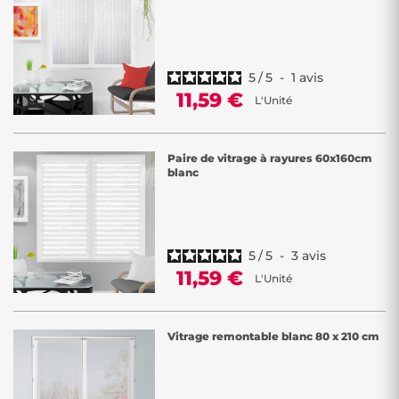
5
/
5
-
1
avis
11,59 €
L'Unité
Paire de vitrage à rayures 60x160cm
blanc
5
/
5
-
3
avis
11,59 €
L'Unité
Vitrage remontable blanc 80 x 210 cm