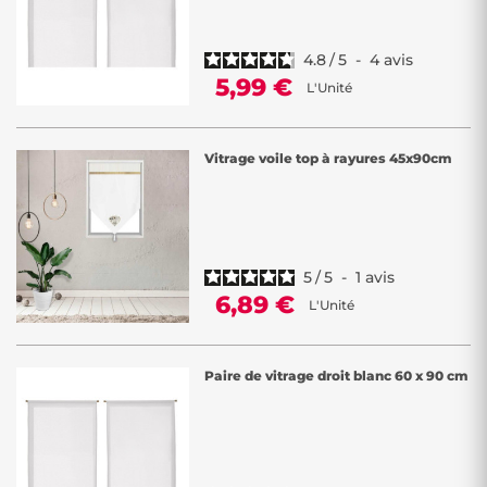
4.8
/
5
-
4
avis
5,99 €
L'Unité
Vitrage voile top à rayures 45x90cm
5
/
5
-
1
avis
6,89 €
L'Unité
Paire de vitrage droit blanc 60 x 90 cm