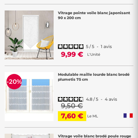
Vitrage pointe voile blanc japonisant
90 x 200 cm
5
/
5
-
1
avis
9,99 €
L'Unité
Modulable maille lourde blanc brodé
plumetis 75 cm
-20%
4.8
/
5
-
4
avis
9,50 €
7,60 €
Le ML
Vitrage voile blanc brodé poule rouge