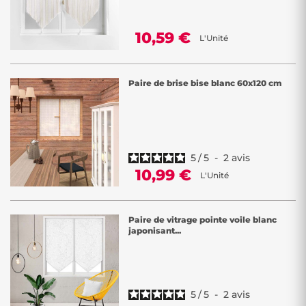
10,59 €
L'Unité
Paire de brise bise blanc 60x120 cm
5
/
5
-
2
avis
10,99 €
L'Unité
Paire de vitrage pointe voile blanc
japonisant...
5
/
5
-
2
avis