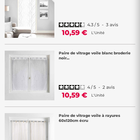
4.3
/
5
-
3
avis
10,59 €
L'Unité
Paire de vitrage voile blanc broderie
noir...
4
/
5
-
2
avis
10,59 €
L'Unité
Paire de vitrage voile à rayures
60x120cm écru