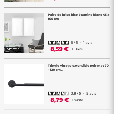
Paire de brise bise étamine blanc 45 x
160 cm
5
/
5
-
1
avis
8,59 €
L'Unité
Tringle vitrage extensible noir mat 70
- 120 cm...
3.8
/
5
-
5
avis
8,79 €
L'Unité