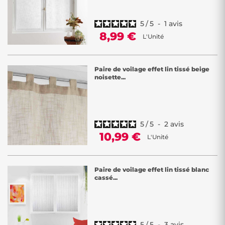
5
/
5
-
1
avis
8,99 €
L'Unité
Paire de voilage effet lin tissé beige
noisette...
5
/
5
-
2
avis
10,99 €
L'Unité
Paire de voilage effet lin tissé blanc
cassé...
5
/
5
-
3
avis