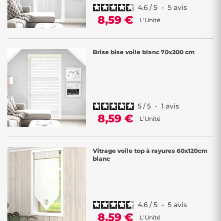
4.6
/
5
-
5
avis
8,59 €
L'Unité
Brise bise voile blanc 70x200 cm
5
/
5
-
1
avis
8,59 €
L'Unité
Vitrage voile top à rayures 60x120cm
blanc
4.6
/
5
-
5
avis
8,59 €
L'Unité