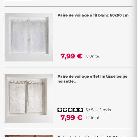
Paire de voilage à fil blanc 60x90 cm
7,99 €
L'Unité
Paire de voilage effet lin tissé beige
noisette...
5
/
5
-
1
avis
7,99 €
L'Unité