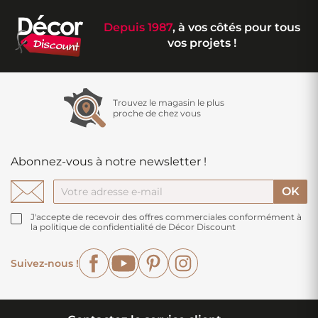
Depuis 1987
, à vos côtés pour tous
vos projets !
Trouvez le magasin le plus
proche de chez vous
Abonnez-vous à notre newsletter !
J'accepte de recevoir des offres commerciales conformément à
la politique de confidentialité de Décor Discount
Facebook
YouTube
Pinterest
Instagram
Suivez-nous !