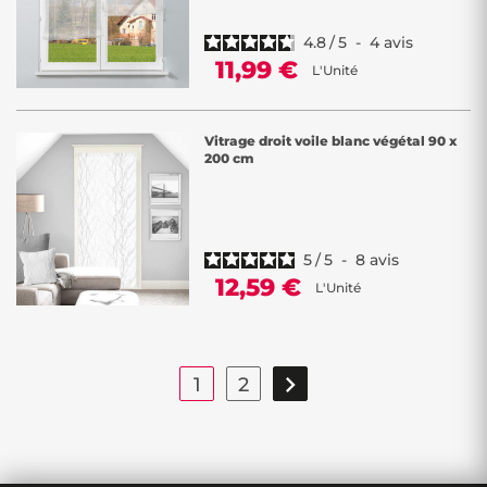
4.8
/
5
-
4
avis
11,99 €
L'Unité
Vitrage droit voile blanc végétal 90 x
200 cm
5
/
5
-
8
avis
12,59 €
L'Unité

1
2