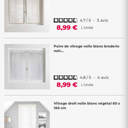
4.7
/
5
-
3
avis
8,99 €
L'Unité
Paire de vitrage voile blanc broderie
noir...
4.8
/
5
-
4
avis
8,99 €
L'Unité
Vitrage droit voile blanc végétal 60 x
160 cm