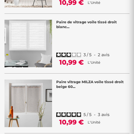
10,99 €
L'Unité
Paire de vitrage voile tissé droit
blanc...
3
/
5
-
2
avis
10,99 €
L'Unité
Paire vitrage MILZA voile tissé droit
beige 60...
5
/
5
-
3
avis
10,99 €
L'Unité