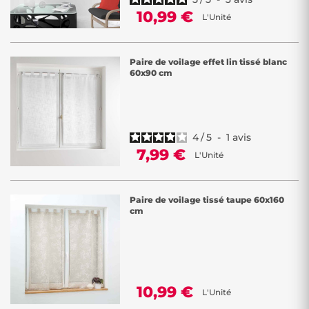
10,99 €
L'Unité
Paire de voilage effet lin tissé blanc
60x90 cm
4
/
5
-
1
avis
7,99 €
L'Unité
Paire de voilage tissé taupe 60x160
cm
10,99 €
L'Unité