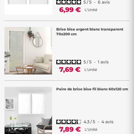
5
/
5
-
6
avis
6,99 €
L'Unité
Brise bise argent blanc transparent
70x200 cm
5
/
5
-
1
avis
7,69 €
L'Unité
Paire de brise bise fil blanc 60x120 cm
4.3
/
5
-
4
avis
7,89 €
L'Unité