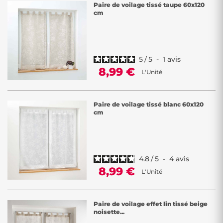
Paire de voilage tissé taupe 60x120
cm
5
/
5
-
1
avis
8,99 €
L'Unité
Paire de voilage tissé blanc 60x120
cm
4.8
/
5
-
4
avis
8,99 €
L'Unité
Paire de voilage effet lin tissé beige
noisette...