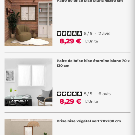
Paire de brise bise blanc 45x90 cm
5
/
5
-
2
avis
8,29 €
L'Unité
Paire de brise bise étamine blanc 70 x
120 cm
5
/
5
-
6
avis
8,29 €
L'Unité
Brise bise végétal vert 70x200 cm