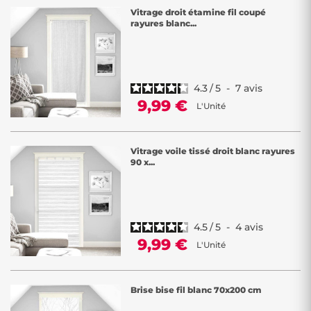
Vitrage droit étamine fil coupé
rayures blanc...
4.3
/
5
-
7
avis
9,99 €
L'Unité
Vitrage voile tissé droit blanc rayures
90 x...
4.5
/
5
-
4
avis
9,99 €
L'Unité
Brise bise fil blanc 70x200 cm