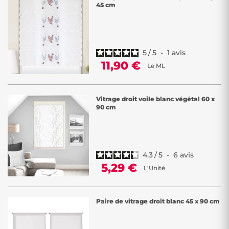
45 cm
5
/
5
-
1
avis
11,90 €
Le ML
Vitrage droit voile blanc végétal 60 x
90 cm
4.3
/
5
-
6
avis
5,29 €
L'Unité
Paire de vitrage droit blanc 45 x 90 cm