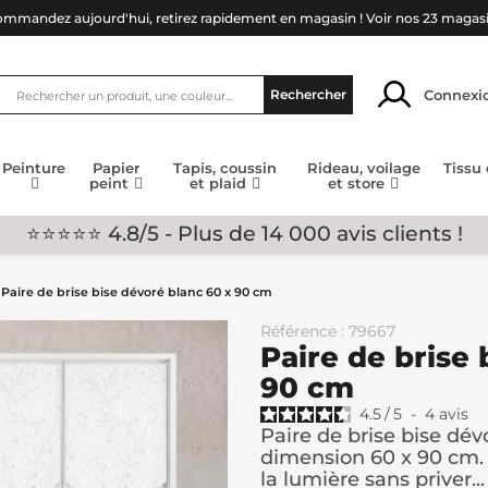
mmandez aujourd'hui, retirez rapidement en magasin !
Voir nos 23 magas
Connexi
Rechercher
Peinture
Papier
Tapis, coussin
Rideau, voilage
Tissu
peint
et plaid
et store
⭐⭐⭐⭐⭐ 4.8/5 - Plus de 14 000 avis clients !
Paire de brise bise dévoré blanc 60 x 90 cm
Référence : 79667
Paire de brise 
90 cm
4.5
/
5
-
4
avis
Paire de brise bise dév
dimension 60 x 90 cm. 
la lumière sans priver...