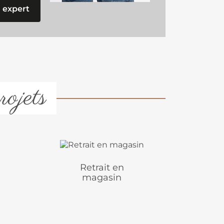
 expert
rojets
Retrait en
magasin