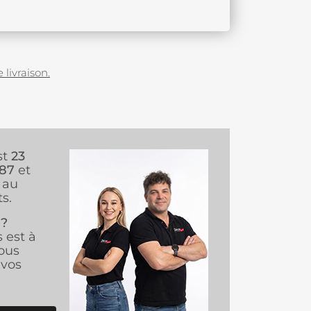
 livraison.
st
23
987
et
au
s.
 ?
s est à
ous
vos