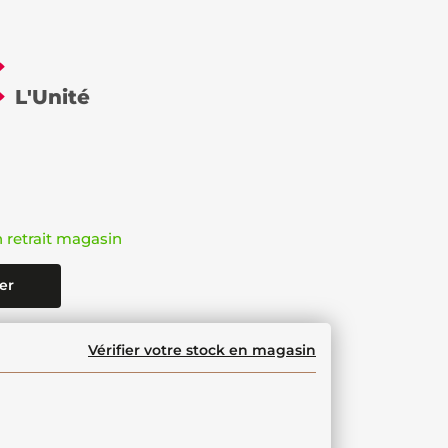
€
L'Unité
n retrait magasin
er
Vérifier votre stock en magasin