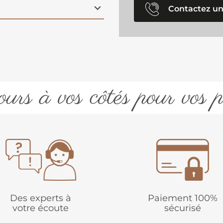
Contactez un
urs à vos côtés pour vos p
Des experts à
Paiement 100%
votre écoute
sécurisé