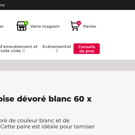
ins
+
0
on
Votre magasin
Panier
 d'ameublement et
Evènementiel
Conseils
toile cirée
de pros
bise dévoré blanc 60 x
oré de couleur blanc et de
Cette paire est idéale pour tamiser