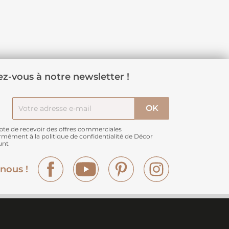
z-vous à notre newsletter !
pte de recevoir des offres commerciales
rmément à
la politique de confidentialité de Décor
unt
Facebook
YouTube
Pinterest
Instagram
nous !