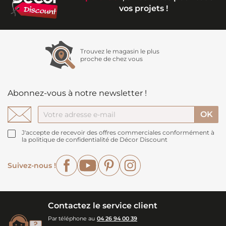
vos projets !
Trouvez le magasin le plus
proche de chez vous
Abonnez-vous à notre newsletter !
J'accepte de recevoir des offres commerciales conformément à
la politique de confidentialité de Décor Discount
Facebook
YouTube
Pinterest
Instagram
Suivez-nous !
Contactez le service client
Par téléphone au
04 26 94 00 39