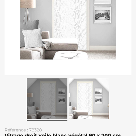
Référence : 78328
Vitrage droit voile blanc végétal 90 x 200 cm