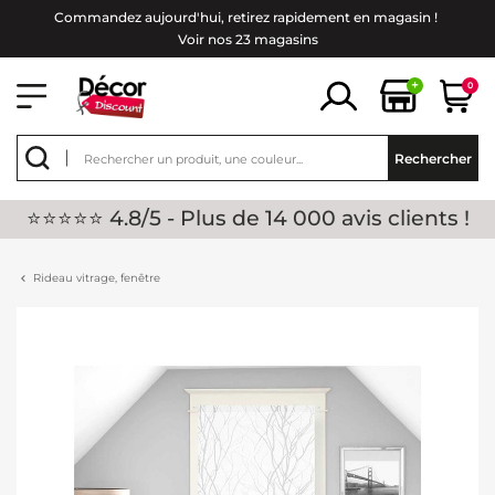
Commandez aujourd'hui, retirez rapidement en magasin !
Voir nos 23 magasins
+
0
Rechercher
⭐⭐⭐⭐⭐ 4.8/5 - Plus de 14 000 avis clients !
Rideau vitrage, fenêtre