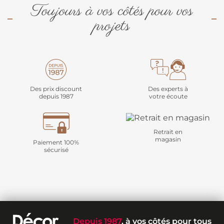
Toujours à vos côtés pour vos
projets
Des prix discount
Des experts à
depuis 1987
votre écoute
Retrait en
magasin
Paiement 100%
sécurisé
Depuis 1987
, à vos côtés pour tous