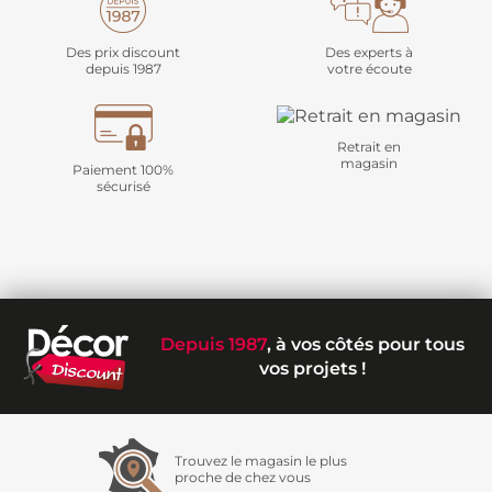
Des prix discount
Des experts à
depuis 1987
votre écoute
Retrait en
magasin
Paiement 100%
sécurisé
Depuis 1987
, à vos côtés pour tous
vos projets !
Trouvez le magasin le plus
proche de chez vous