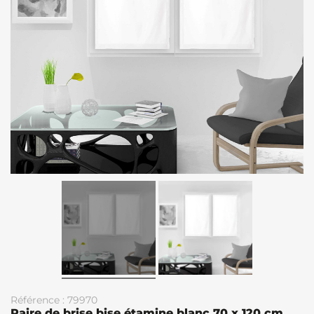
Référence : 79970
Paire de brise bise étamine blanc 70 x 120 cm