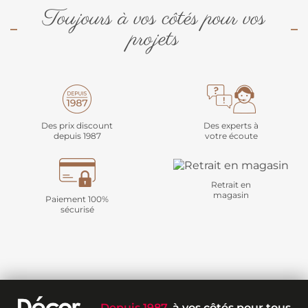
Toujours à vos côtés pour vos
projets
Des prix discount
Des experts à
depuis 1987
votre écoute
Retrait en
magasin
Paiement 100%
sécurisé
Depuis 1987
, à vos côtés pour tous