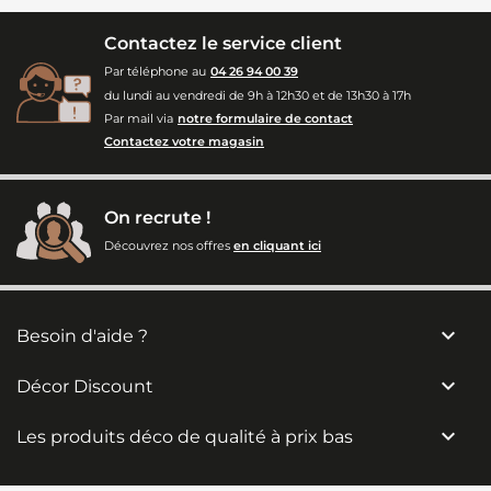
Contactez le service client
Par téléphone au
04 26 94 00 39
du lundi au vendredi de 9h à 12h30 et de 13h30 à 17h
Par mail via
notre formulaire de contact
Contactez votre magasin
On recrute !
Découvrez nos offres
en cliquant ici

Besoin d'aide ?

Décor Discount

Les produits déco de qualité à prix bas