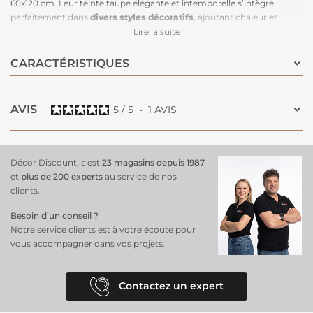
60x120 cm. Leur teinte taupe élégante et intemporelle s’intègre
parfaitement dans
divers styles décoratifs
, ajoutant chaleur et
raffinement à votre cocon. Le tissu fin et léger laisse passer une
Lire la suite
lumière douce tout en préservant votre intimité, créant une
ambiance apaisante et lumineuse. Faciles à installer grâce à leurs
CARACTÉRISTIQUES
passants pratiques et simples à entretenir, ce
type de voilage
offrent
à la fois confort et esthétique.
Un voilage idéal pour le salon
, la
chambre ou toute autre pièce !
AVIS
5
/
5
-
1
AVIS
Décor Discount, c'est
23 magasins depuis 1987
et
plus de 200 experts
au service de nos
clients.
Besoin d’un conseil ?
Notre service clients est à votre écoute pour
vous accompagner dans vos projets.
Contactez un expert