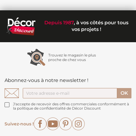
Depuis 1987
, à vos côtés pour tous
vos projets !
Trouvez le magasin le plus
proche de chez vous
Abonnez-vous à notre newsletter !
J'accepte de recevoir des offres commerciales conformément à
la politique de confidentialité de Décor Discount
Facebook
YouTube
Pinterest
Instagram
Suivez-nous !