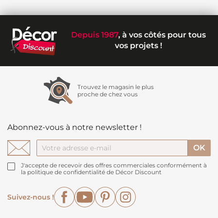
Depuis 1987
, à vos côtés pour tous
vos projets !
Trouvez le magasin le plus
proche de chez vous
Abonnez-vous à notre newsletter !
J'accepte de recevoir des offres commerciales conformément à
la politique de confidentialité de Décor Discount
Facebook
YouTube
Pinterest
Instagram
Suivez-nous !