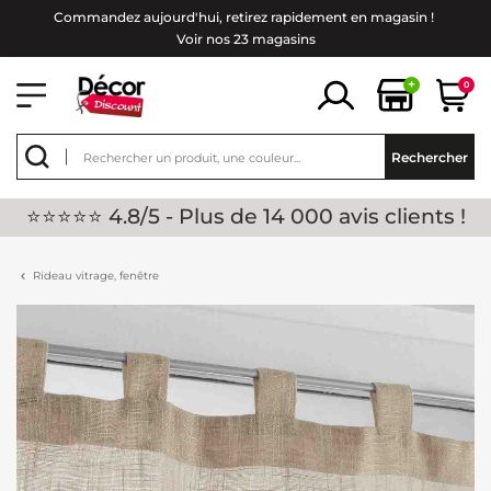
Commandez aujourd'hui, retirez rapidement en magasin !
Voir nos 23 magasins
+
0
Rechercher
⭐⭐⭐⭐⭐ 4.8/5 - Plus de 14 000 avis clients !
Rideau vitrage, fenêtre