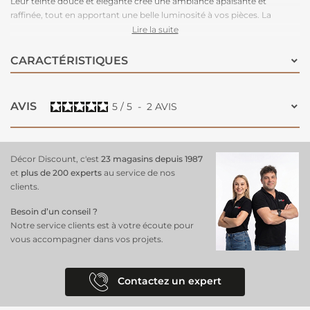
Leur teinte douce et élégante crée une ambiance apaisante et
raffinée, tout en apportant une belle luminosité à vos pièces. La
texture effet lin ajoute une dimension subtile à vos fenêtres, offrant un
Lire la suite
équilibre parfait entre légèreté et intimité. Faciles à installer grâce à
leurs passants pratiques et à entretenir, ces voilages sont idéals pour
CARACTÉRISTIQUES
sublimer le salon, la chambre ou toute autre pièce de votre intérieur.
Ils allient esthétisme, confort et simplicité pour un espace accueillant
et harmonieux.
AVIS
5
/
5
-
2
AVIS
Décor Discount, c'est
23 magasins depuis 1987
et
plus de 200 experts
au service de nos
clients.
Besoin d’un conseil ?
Notre service clients est à votre écoute pour
vous accompagner dans vos projets.
Contactez un expert