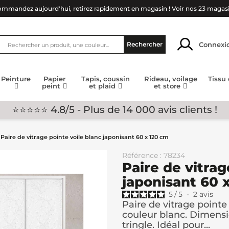
mmandez aujourd'hui, retirez rapidement en magasin !
Voir nos 23 magas
Connexi
Rechercher
Peinture
Papier
Tapis, coussin
Rideau, voilage
Tissu
peint
et plaid
et store
⭐⭐⭐⭐⭐ 4.8/5 - Plus de 14 000 avis clients !
Paire de vitrage pointe voile blanc japonisant 60 x 120 cm
Référence : 78234
Paire de vitrag
japonisant 60 
5
/
5
-
2
avis
Paire de vitrage pointe
couleur blanc. Dimensio
tringle. Idéal pour...