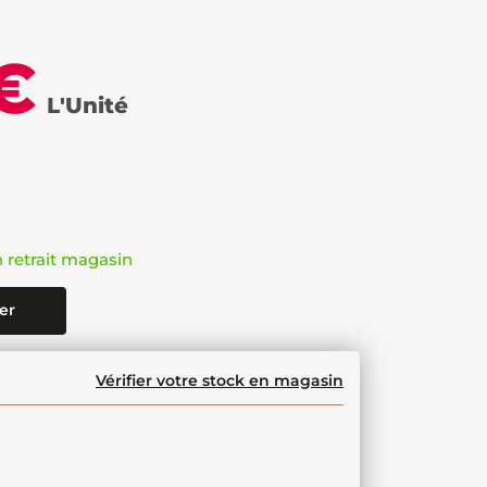
€
L'Unité
n retrait magasin
er
Vérifier votre stock en magasin