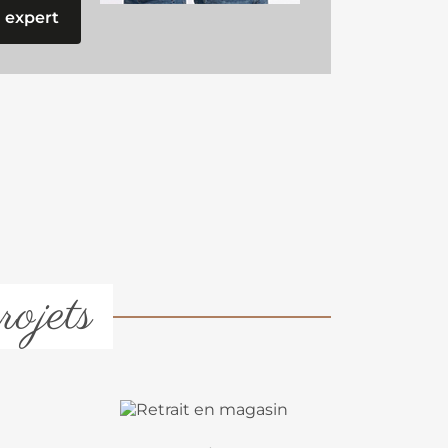
 expert
rojets