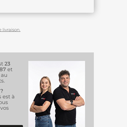
 livraison.
st
23
987
et
au
s.
 ?
s est à
ous
vos