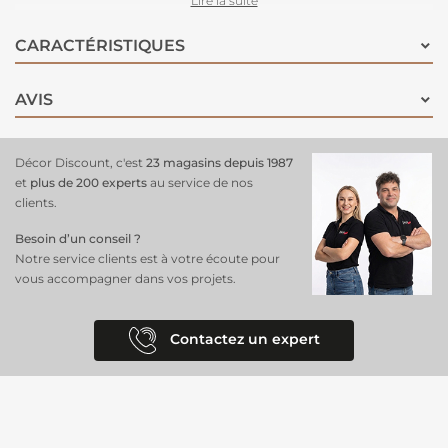
Lire la suite
facilement à tous les styles de déco
, pour une ambiance raffinée et
dynamique.
Faciles à poser
grâce à leurs passants pratiques et à
CARACTÉRISTIQUES
entretenir, ils sont l’accessoire idéal pour transformer votre salon,
chambre ou cuisine avec style et éclat !
AVIS
Décor Discount, c'est
23 magasins depuis 1987
et
plus de 200 experts
au service de nos
clients.
Besoin d’un conseil ?
Notre service clients est à votre écoute pour
vous accompagner dans vos projets.
Contactez un expert