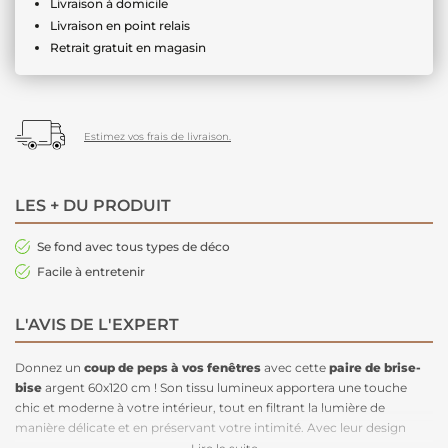
Livraison à domicile
Livraison en point relais
Retrait gratuit en magasin
Estimez vos frais de livraison.
LES + DU PRODUIT
Se fond avec tous types de déco
Facile à entretenir
L'AVIS DE L'EXPERT
Donnez un
coup de peps à vos fenêtres
avec cette
paire de brise-
bise
argent 60x120 cm ! Son tissu lumineux apportera une touche
chic et moderne à votre intérieur, tout en filtrant la lumière de
manière délicate et en préservant votre intimité. Avec leur design
élégant et leur finition brillante, ces
brise-bises s’intègrent