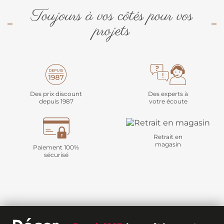
Toujours à vos côtés pour vos
projets
Des prix discount
Des experts à
depuis 1987
votre écoute
Retrait en
magasin
Paiement 100%
sécurisé