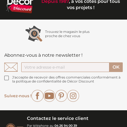
Depuis 1987
, à vos côtés pour tous
vos projets !
Trouvez le magasin le plus
proche de chez vous
Abonnez-vous à notre newsletter !
J'accepte de recevoir des offres commerciales conformément à
la politique de confidentialité de Décor Discount
Facebook
YouTube
Pinterest
Instagram
Suivez-nous !
Contactez le service client
Par téléphone au
04 26 94 00 39