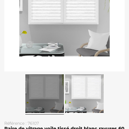
Référence : 76107
Paire de vitrage voile tissé droit blanc rayures 60