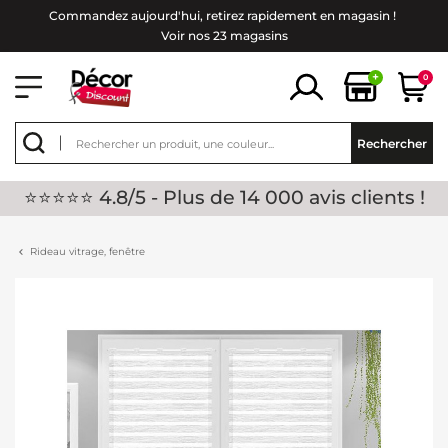
Commandez aujourd'hui, retirez rapidement en magasin !
Voir nos 23 magasins
+
0
Rechercher
⭐⭐⭐⭐⭐ 4.8/5 - Plus de 14 000 avis clients !
Rideau vitrage, fenêtre