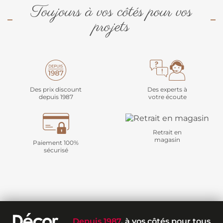
Toujours à vos côtés pour vos
projets
Des prix discount
Des experts à
depuis 1987
votre écoute
Retrait en
magasin
Paiement 100%
sécurisé
Depuis 1987
, à vos côtés pour tous