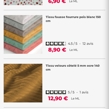
6,90 €
Le ML
Tissu fausse fourrure pois blanc 150
cm
4.5
/
5
-
12
avis
8,90 €
Le ML
Tissu velours côtelé 5 mm ocre 140
cm
5
/
5
-
1
avis
12,90 €
Le ML