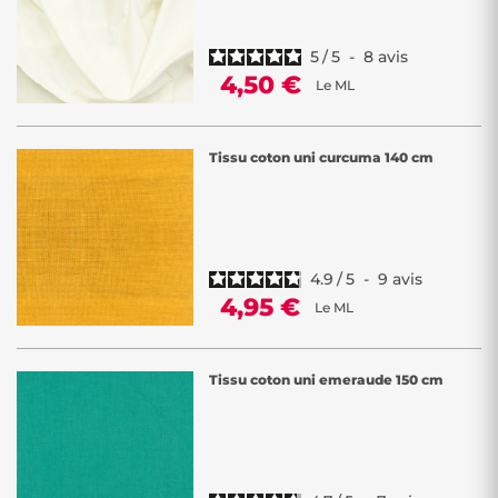
5
/
5
-
8
avis
4,50 €
Le ML
Tissu coton uni curcuma 140 cm
4.9
/
5
-
9
avis
4,95 €
Le ML
Tissu coton uni emeraude 150 cm