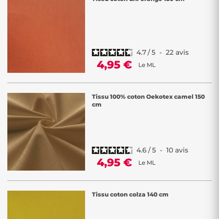
4.7
/
5
-
22
avis
4,95 €
Le ML
Tissu 100% coton Oekotex camel 150
cm
4.6
/
5
-
10
avis
4,95 €
Le ML
Tissu coton colza 140 cm