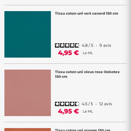
Tissu coton uni vert canard 150 cm
4.8
/
5
-
9
avis
4,95 €
Le ML
Tissu coton uni vieux rose Oekotex
150 cm
4.5
/
5
-
12
avis
4,95 €
Le ML
Tissu coton uni orange 150 cm