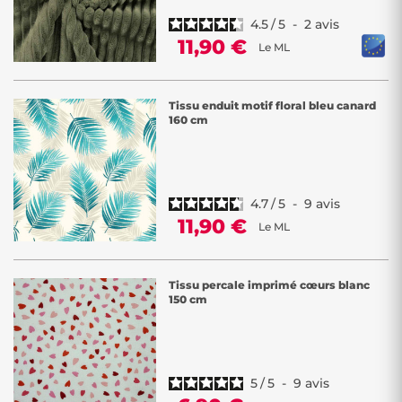
4.5
/
5
-
2
avis
11,90 €
Le ML
Tissu enduit motif floral bleu canard
160 cm
4.7
/
5
-
9
avis
11,90 €
Le ML
Tissu percale imprimé cœurs blanc
150 cm
5
/
5
-
9
avis