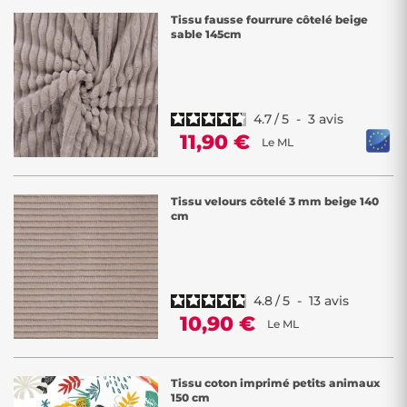
Tissu fausse fourrure côtelé beige
sable 145cm
4.7
/
5
-
3
avis
11,90 €
Le ML
Tissu velours côtelé 3 mm beige 140
cm
4.8
/
5
-
13
avis
10,90 €
Le ML
Tissu coton imprimé petits animaux
150 cm