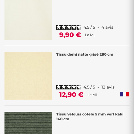
4.5
/
5
-
4
avis
9,90 €
Le ML
Tissu demi natté grisé 280 cm
4.5
/
5
-
12
avis
12,90 €
Le ML
Tissu velours côtelé 5 mm vert kaki
140 cm