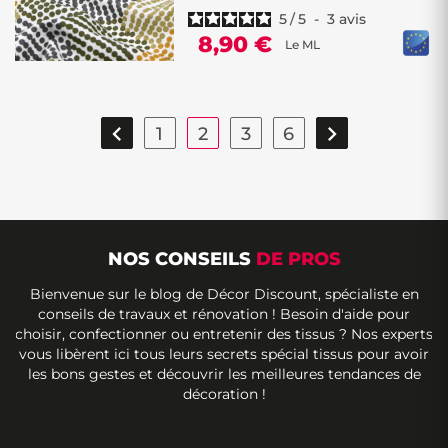
5
/
5
-
3
avis
8,90 €
Le ML


1
2
3
6
NOS CONSEILS
DE PROS
Bienvenue sur le blog de Décor Discount, spécialiste en
conseils de travaux et rénovation ! Besoin d'aide pour
choisir, confectionner ou entretenir des tissus ? Nos experts
vous libèrent ici tous leurs secrets spécial tissus pour avoir
les bons gestes et découvrir les meilleures tendances de
décoration !