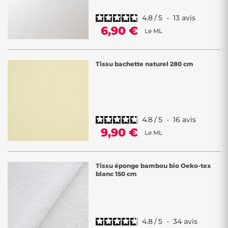
4.8
/
5
-
13
avis
6,90 €
Le ML
Tissu bachette naturel 280 cm
4.8
/
5
-
16
avis
9,90 €
Le ML
Tissu éponge bambou bio Oeko-tex
blanc 150 cm
4.8
/
5
-
34
avis