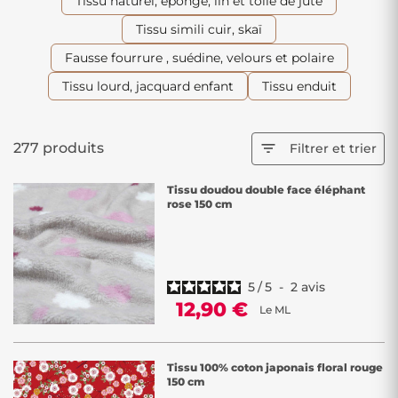
Tissu naturel, éponge, lin et toile de jute
sont parfaits
pour confectionner vêtements uniques
, accessoires
personnalisés ou articles de décoration originaux comme des
Tissu simili cuir, skaï
gigoteuses, doudous, rideaux ou coussins. Laissez libre cours à votre
Fausse fourrure , suédine, velours et polaire
imagination et créez un univers chaleureux et magique pour les
enfants grâce à notre gamme pensée pour les
passionnés de DIY
!
Tissu lourd, jacquard enfant
Tissu enduit
277 produits

Filtrer et trier
Tissu doudou double face éléphant
rose 150 cm
5
/
5
-
2
avis
12,90 €
Le ML
Tissu 100% coton japonais floral rouge
150 cm