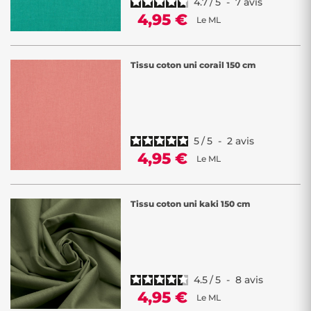
4.7
/
5
-
7
avis
4,95 €
Le ML
Tissu coton uni corail 150 cm
5
/
5
-
2
avis
4,95 €
Le ML
Tissu coton uni kaki 150 cm
4.5
/
5
-
8
avis
4,95 €
Le ML