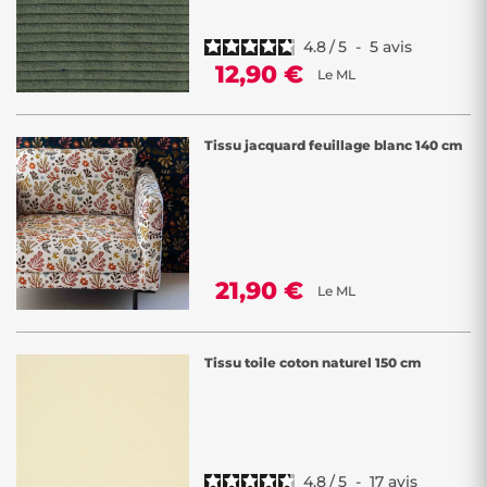
4.8
/
5
-
5
avis
12,90 €
Le ML
Tissu jacquard feuillage blanc 140 cm
21,90 €
Le ML
Tissu toile coton naturel 150 cm
4.8
/
5
-
17
avis