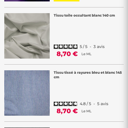
Tissu toile occultant blanc 140 cm
5
/
5
-
3
avis
8,70 €
Le ML
Tissu tissé à rayures bleu et blanc 145
cm
4.8
/
5
-
5
avis
8,70 €
Le ML