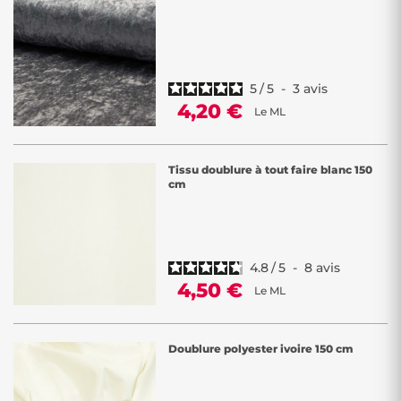
5
/
5
-
3
avis
4,20 €
Le ML
Tissu doublure à tout faire blanc 150
cm
4.8
/
5
-
8
avis
4,50 €
Le ML
Doublure polyester ivoire 150 cm