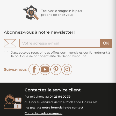
Trouvez le magasin le plus
proche de chez vous
Abonnez-vous à notre newsletter !
J'accepte de recevoir des offres commerciales conformément à
la politique de confidentialité de Décor Discount
Facebook
YouTube
Pinterest
Instagram
Suivez-nous !
Contactez le service client
Par téléphone au
04 26 94 00 39
du lundi au vendredi de 9h à 12h30 et de 13h30 à 17h
Par mail via
notre formulaire de contact
Contactez votre magasin