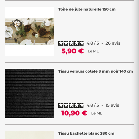
Toile de jute naturelle 150 cm
4.8
/
5
-
26
avis
5,90 €
Le ML
Tissu velours côtelé 3 mm noir 140 cm
4.8
/
5
-
15
avis
10,90 €
Le ML
Tissu bachette blanc 280 cm