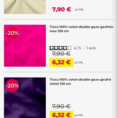
7,90 €
Le ML
Tissu 100% coton double gaze gaufrée
rose 130 cm
-20%
4
/
5
-
1
avis
7,90 €
6,32 €
Le ML
Tissu 100% coton double gaze gaufré
violet 130 cm
-20%
7,90 €
6,32 €
Le ML