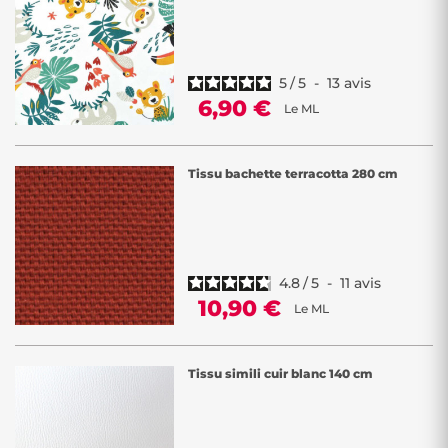
5
/
5
-
13
avis
6,90 €
Le ML
Tissu bachette terracotta 280 cm
4.8
/
5
-
11
avis
10,90 €
Le ML
Tissu simili cuir blanc 140 cm