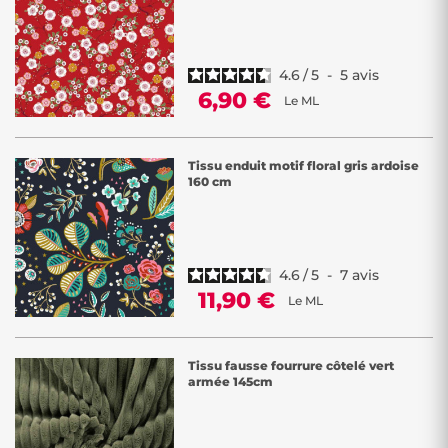
4.6
/
5
-
5
avis
6,90 €
Le ML
Tissu enduit motif floral gris ardoise
160 cm
4.6
/
5
-
7
avis
11,90 €
Le ML
Tissu fausse fourrure côtelé vert
armée 145cm