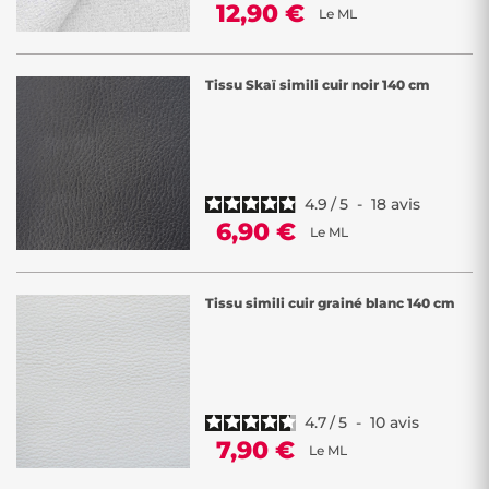
12,90 €
Le ML
Tissu Skaï simili cuir noir 140 cm
4.9
/
5
-
18
avis
6,90 €
Le ML
Tissu simili cuir grainé blanc 140 cm
4.7
/
5
-
10
avis
7,90 €
Le ML