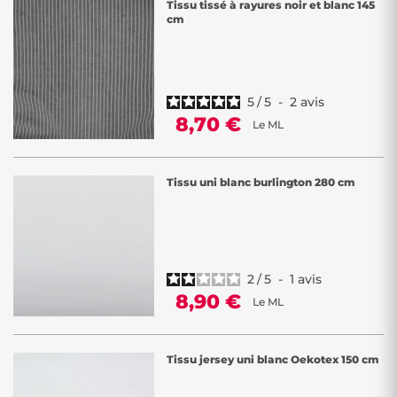
Tissu tissé à rayures noir et blanc 145
cm
5
/
5
-
2
avis
8,70 €
Le ML
Tissu uni blanc burlington 280 cm
2
/
5
-
1
avis
8,90 €
Le ML
Tissu jersey uni blanc Oekotex 150 cm