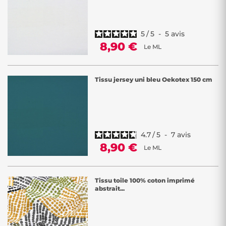
5
/
5
-
5
avis
8,90 €
Le ML
Tissu jersey uni bleu Oekotex 150 cm
4.7
/
5
-
7
avis
8,90 €
Le ML
Tissu toile 100% coton imprimé
abstrait...