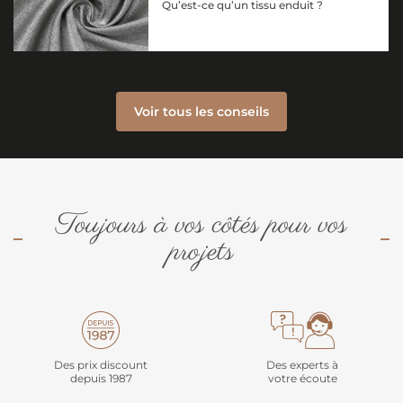
Qu’est-ce qu’un tissu enduit ?
Voir tous les conseils
Toujours à vos côtés pour vos
projets
Des prix discount
Des experts à
depuis 1987
votre écoute