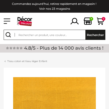
Commandez aujourd'hui, retirez rapidement en magasin !
Voir nos 23 magasins
+
0
Rechercher
⭐⭐⭐⭐⭐ 4.8/5 - Plus de 14 000 avis clients !
Tissu coton et tissu léger Enfant