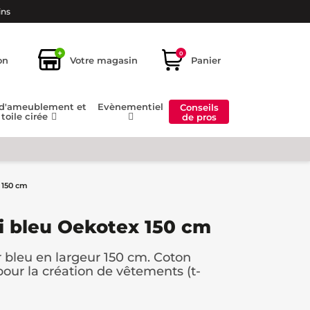
ins
+
0
on
Votre magasin
Panier
 d'ameublement et
Evènementiel
Conseils
toile cirée
de pros
 150 cm
ni bleu Oekotex 150 cm
r bleu en largeur 150 cm. Coton
 pour la création de vêtements (t-