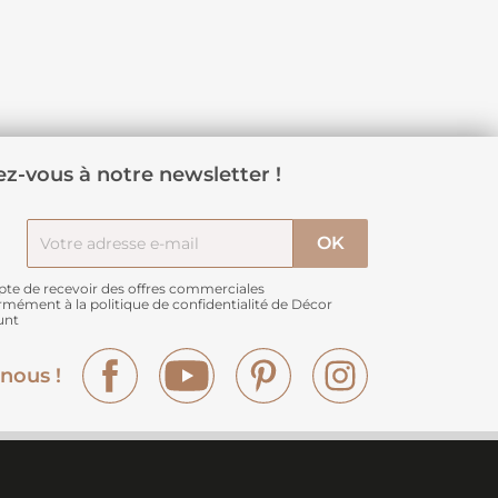
z-vous à notre newsletter !
pte de recevoir des offres commerciales
rmément à
la politique de confidentialité de Décor
unt
Facebook
YouTube
Pinterest
Instagram
nous !