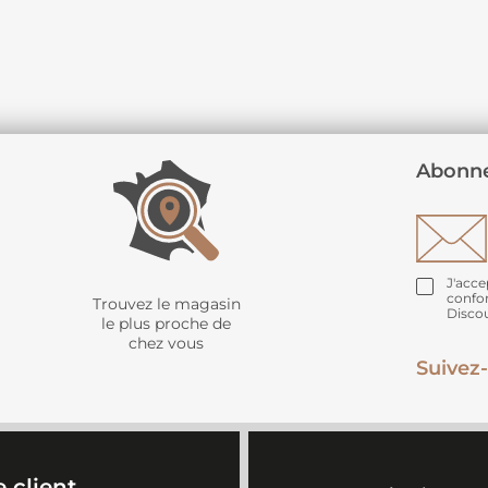
Abonne
J'acce
confo
Trouvez le magasin
Disco
le plus proche de
chez vous
Suivez-
 client