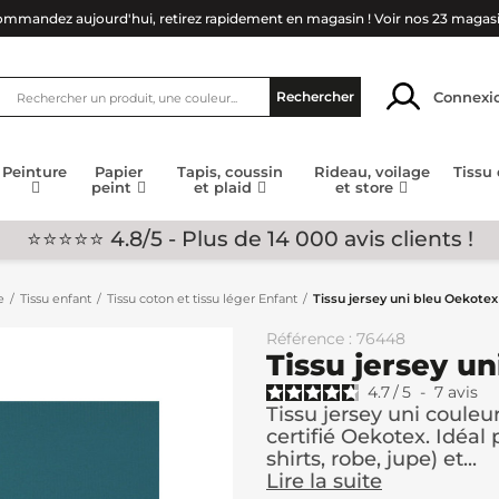
mmandez aujourd'hui, retirez rapidement en magasin !
Voir nos 23 magas
Connexi
Rechercher
Peinture
Papier
Tapis, coussin
Rideau, voilage
Tissu
peint
et plaid
et store
⭐⭐⭐⭐⭐ 4.8/5 - Plus de 14 000 avis clients !
e
Tissu enfant
Tissu coton et tissu léger Enfant
Tissu jersey uni bleu Oekotex
Référence : 76448
Tissu jersey u
4.7
/
5
-
7
avis
Tissu jersey uni couleu
certifié Oekotex. Idéal
shirts, robe, jupe) et...
Lire la suite