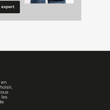
 expert
 en
oisir,
vous
 les
de