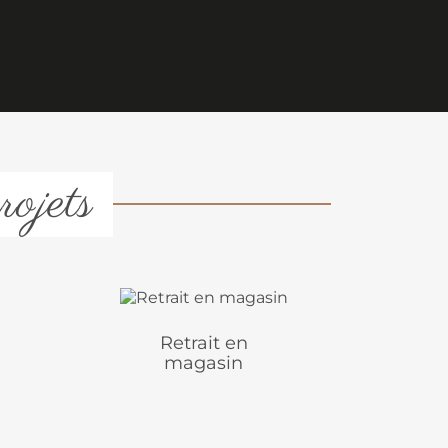
rojets
Retrait en
magasin