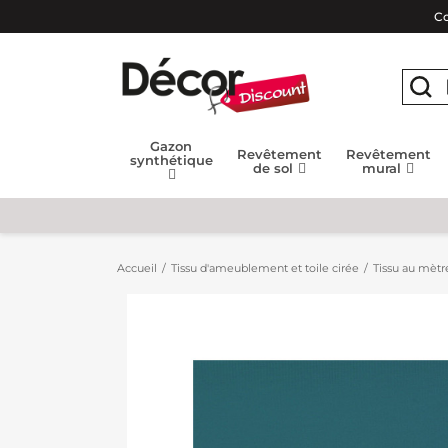
Co
Gazon
Revêtement
Revêtement
synthétique
de sol
mural
Accueil
Tissu d'ameublement et toile cirée
Tissu au mètr