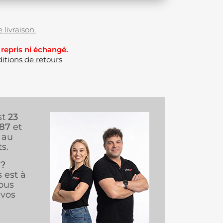
 livraison.
 repris ni échangé.
itions de retours
st
23
987
et
au
s.
 ?
s est à
ous
vos