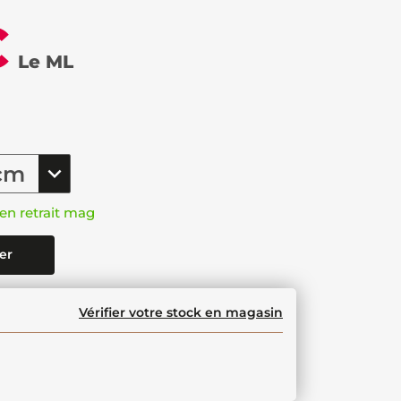
€
Le ML
en retrait mag
er
Vérifier votre stock en magasin