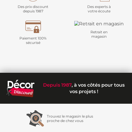
Des prix discount
Des experts à
depuis 1987
votre écoute
Retrait en
magasin
Paiement 100%
sécurisé
Depuis 1987
, à vos côtés pour tous
vos projets !
Trouvez le magasin le plus
proche de chez vous