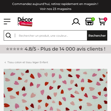
Commandez aujourd'hui, retirez rapidement en magasin !
Voir nos 23 magasins
+
0
Rechercher
⭐⭐⭐⭐⭐ 4.8/5 - Plus de 14 000 avis clients !
Tissu coton et tissu léger Enfant