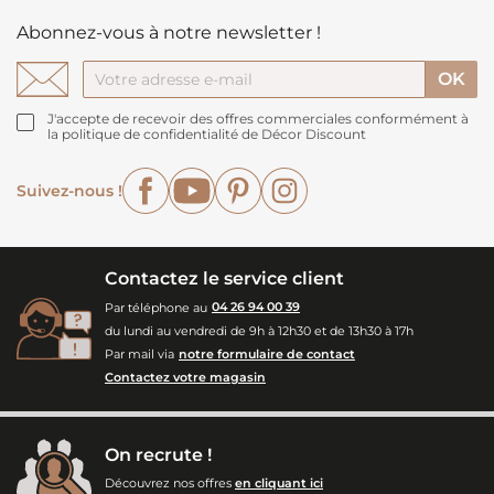
Abonnez-vous à notre newsletter !
J'accepte de recevoir des offres commerciales conformément à
la politique de confidentialité de Décor Discount
Facebook
YouTube
Pinterest
Instagram
Suivez-nous !
Contactez le service client
Par téléphone au
04 26 94 00 39
du lundi au vendredi de 9h à 12h30 et de 13h30 à 17h
Par mail via
notre formulaire de contact
Contactez votre magasin
On recrute !
Découvrez nos offres
en cliquant ici