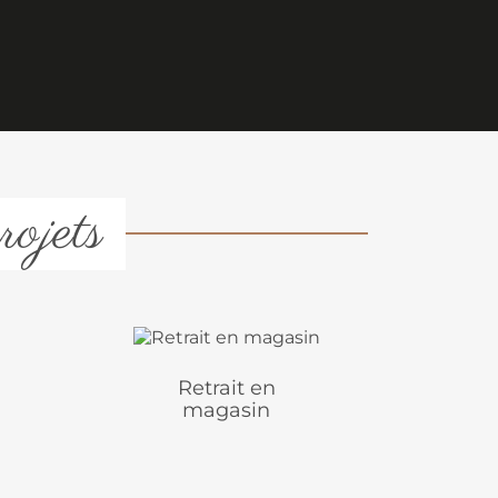
rojets
Retrait en
magasin