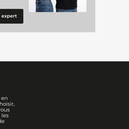
 expert
 en
oisir,
vous
 les
de