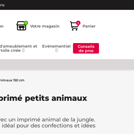
ins
+
0
on
Votre magasin
Panier
 d'ameublement et
Evènementiel
Conseils
toile cirée
de pros
animaux 150 cm
primé petits animaux
vec un imprimé animal de la jungle.
, idéal pour des confections et idées