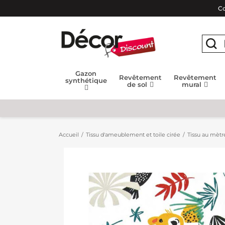
Co
Gazon
Revêtement
Revêtement
synthétique
de sol
mural
Accueil
Tissu d'ameublement et toile cirée
Tissu au mètr