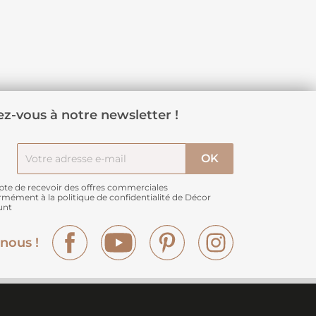
z-vous à notre newsletter !
pte de recevoir des offres commerciales
rmément à
la politique de confidentialité de Décor
unt
Facebook
YouTube
Pinterest
Instagram
nous !