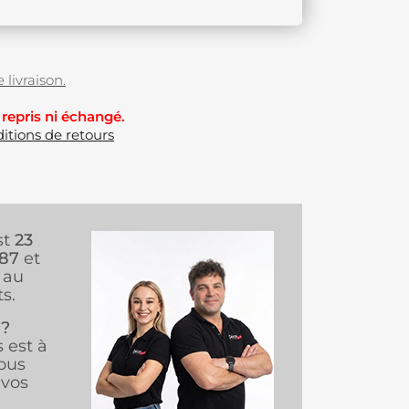
 livraison.
 repris ni échangé.
itions de retours
st
23
987
et
au
s.
 ?
s est à
ous
vos