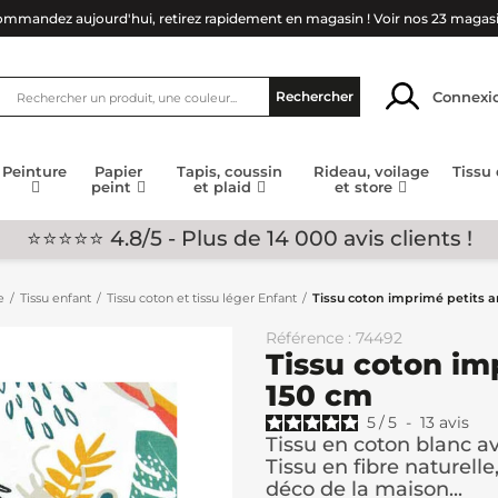
mmandez aujourd'hui, retirez rapidement en magasin !
Voir nos 23 magas
Connexi
Rechercher
Peinture
Papier
Tapis, coussin
Rideau, voilage
Tissu
peint
et plaid
et store
⭐⭐⭐⭐⭐ 4.8/5 - Plus de 14 000 avis clients !
e
Tissu enfant
Tissu coton et tissu léger Enfant
Tissu coton imprimé petits 
Référence : 74492
Tissu coton im
150 cm
5
/
5
-
13
avis
Tissu en coton blanc a
Tissu en fibre naturelle
déco de la maison...