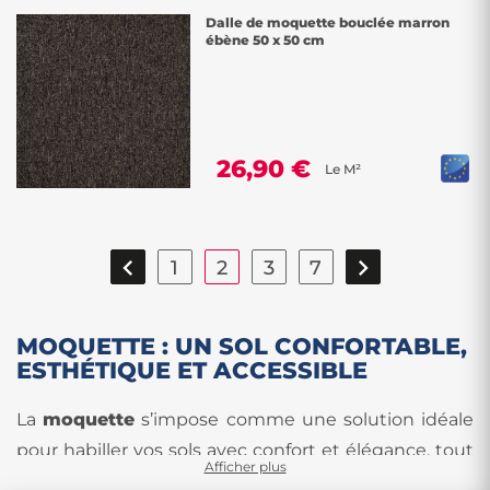
Dalle de moquette bouclée marron
ébène 50 x 50 cm
26,90 €
Le M²


1
2
3
7
MOQUETTE : UN SOL CONFORTABLE,
ESTHÉTIQUE ET ACCESSIBLE
La
moquette
s’impose comme une solution idéale
pour habiller vos sols avec confort et élégance, tout
Afficher plus
en maîtrisant votre budget. Aujourd’hui, il est facile