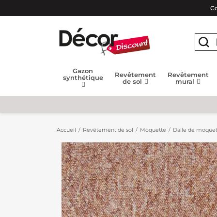
Co
Gazon
Revêtement
Revêtement
synthétique
de sol
mural
Accueil
Revêtement de sol
Moquette
Dalle de moquet