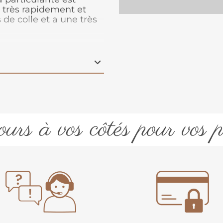
e très rapidement et
 de colle et a une très
permet de refaire votre
 elle apportera un trés
urs à vos côtés pour vos p