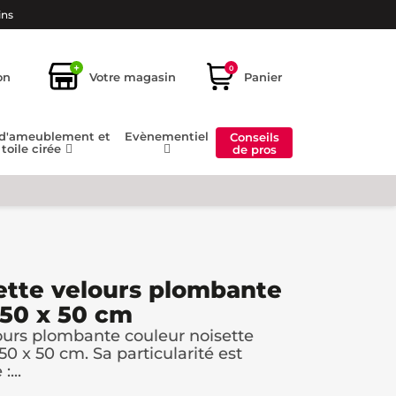
ins
+
0
on
Votre magasin
Panier
 d'ameublement et
Evènementiel
Conseils
toile cirée
de pros
ette velours plombante
 50 x 50 cm
ours plombante couleur noisette
0 x 50 cm. Sa particularité est
...