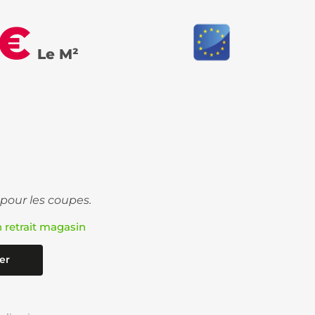
 €
Le M²
 pour les coupes.
n retrait magasin
er