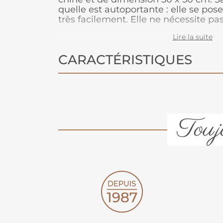
quelle est autoportante : elle se pos
très facilement. Elle ne nécessite pas
bonne isolation phonique. Elle vous 
Lire la suite
pièce un peu de temps. Très épaisse,
bon confort à la marche.
CARACTÉRISTIQUES
Toujo