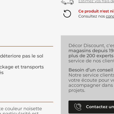
Estimez vos frais de
Ce produit n'est ni
Consultez nos
cond
Décor Discount, c'e
magasins depuis 1
plus de 200 experts
déteriore pas le sol
service de nos client
ckage et transports
Besoin d’un conseil
és
Notre service client
votre écoute pour v
accompagner dans 
projets.
Contactez un
e couleur noisette
particularité est