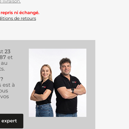
 livraison.
 repris ni échangé.
itions de retours
st
23
987
et
au
s.
 ?
s est à
ous
vos
 expert