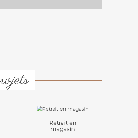
rojets
Retrait en
magasin