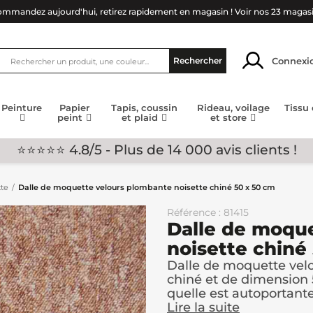
mmandez aujourd'hui, retirez rapidement en magasin !
Voir nos 23 magas
Connexi
Rechercher
Peinture
Papier
Tapis, coussin
Rideau, voilage
Tissu
peint
et plaid
et store
⭐⭐⭐⭐⭐ 4.8/5 - Plus de 14 000 avis clients !
te
Dalle de moquette velours plombante noisette chiné 50 x 50 cm
Référence : 81415
Dalle de moqu
noisette chiné
Dalle de moquette vel
chiné et de dimension 5
quelle est autoportante :
Lire la suite