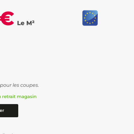
 €
Le M²
 pour les coupes.
n retrait magasin
er