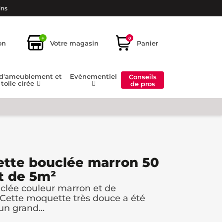
ins
+
0
on
Votre magasin
Panier
 d'ameublement et
Evènementiel
Conseils
toile cirée
de pros
ette bouclée marron 50
t de 5m²
clée couleur marron et de
Cette moquette très douce a été
un grand...