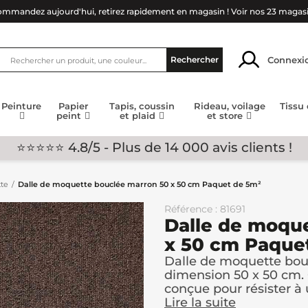
mmandez aujourd'hui, retirez rapidement en magasin !
Voir nos 23 magas
Connexi
Rechercher
Peinture
Papier
Tapis, coussin
Rideau, voilage
Tissu
peint
et plaid
et store
⭐⭐⭐⭐⭐ 4.8/5 - Plus de 14 000 avis clients !
te
Dalle de moquette bouclée marron 50 x 50 cm Paquet de 5m²
Référence : 81691
Dalle de moqu
x 50 cm Paque
Dalle de moquette bou
dimension 50 x 50 cm. 
conçue pour résister à 
Lire la suite