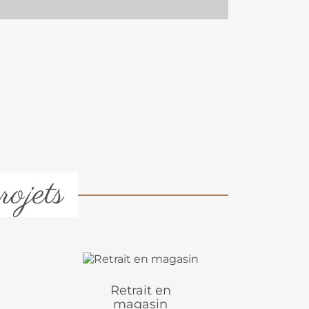
rojets
Retrait en
magasin