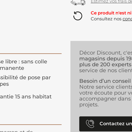
Estimez vos frais de
Ce produit n'est ni
Consultez nos
cond
Décor Discount, c'e
magasins depuis 1
e libre : sans colle
plus de 200 experts
rmanente
service de nos client
sibilité de pose par
Besoin d’un conseil
pes
Notre service client
votre écoute pour v
antie 15 ans habitat
accompagner dans 
projets.
Contactez un