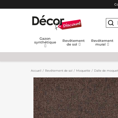
Co
Gazon
Revêtement
Revêtement
synthétique
de sol
mural
Accueil
Revêtement de sol
Moquette
Dalle de moquet