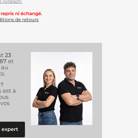
 livraison.
 repris ni échangé.
itions de retours
st
23
987
et
au
s.
 ?
s est à
ous
vos
 expert