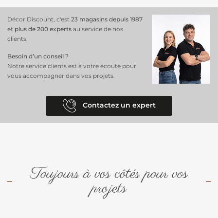
des couleurs neutres chic, des nuances calmes inspirées de la nature,
ainsi que quelques teintes funky et audacieuses. Elle existe aussi en
Décor Discount, c'est
23 magasins depuis 1987
dimension 100 x 100 cm
et
plus de 200 experts
au service de nos
clients.
Besoin d’un conseil ?
Notre service clients est à votre écoute pour
vous accompagner dans vos projets.
Contactez un expert
Toujours à vos côtés pour vos
projets