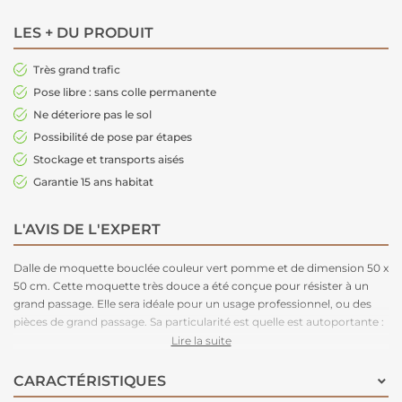
LES + DU PRODUIT
Très grand trafic
Pose libre : sans colle permanente
Ne déteriore pas le sol
Possibilité de pose par étapes
Stockage et transports aisés
Garantie 15 ans habitat
L'AVIS DE L'EXPERT
Dalle de moquette bouclée couleur vert pomme et de dimension 50 x
50 cm. Cette moquette très douce a été conçue pour résister à un
grand passage. Elle sera idéale pour un usage professionnel, ou des
pièces de grand passage. Sa particularité est quelle est autoportante :
elle se pose très rapidement et très facilement. Elle ne nécessite pas
Lire la suite
de colle et a une très bonne isolation phonique. Elle vous permet de
refaire votre pièce un peu de temps. Très épaisse, elle apportera un
CARACTÉRISTIQUES
trés bon confort à la marche. Elle se décline en 27 couleurs, incluant