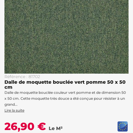
Référence : 81702
Dalle de moquette bouclée vert pomme 50 x 50
cm
Dalle de moquette bouclée couleur vert pomme et de dimension 50
x 50 cm. Cette moquette très douce a été conçue pour résister à un
grand...
Lire la suite
26,90 €
Le M²