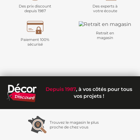
Des prix discount
Des experts à
depuis 1987
votre écoute
Retrait en
magasin
Paiement 100%
sécurisé
Depuis 1987
, à vos côtés pour tous
vos projets !
Trouvez le magasin le plus
proche de chez vous