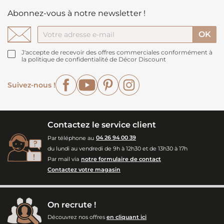
Abonnez-vous à notre newsletter !
J'accepte de recevoir des offres commerciales conformément à
la politique de confidentialité de Décor Discount
Facebook
YouTube
Pinterest
Instagram
Suivez-nous !
Contactez le service client
Par téléphone au
04 26 94 00 39
du lundi au vendredi de 9h à 12h30 et de 13h30 à 17h
Par mail via
notre formulaire de contact
Contactez votre magasin
On recrute !
Découvrez nos offres
en cliquant ici