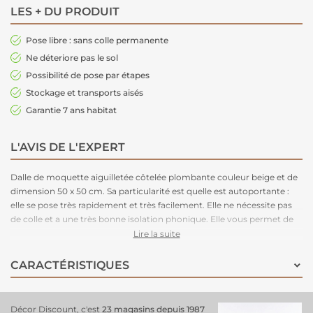
LES + DU PRODUIT
Pose libre : sans colle permanente
Ne déteriore pas le sol
Possibilité de pose par étapes
Stockage et transports aisés
Garantie 7 ans habitat
L'AVIS DE L'EXPERT
Dalle de moquette aiguilletée côtelée plombante couleur beige et de
dimension 50 x 50 cm. Sa particularité est quelle est autoportante :
elle se pose très rapidement et très facilement. Elle ne nécessite pas
de colle et a une très bonne isolation phonique. Elle vous permet de
refaire votre pièce un peu de temps. Très épaisse, elle apportera un
Lire la suite
trés bon confort à la marche.
CARACTÉRISTIQUES
Décor Discount, c'est
23 magasins depuis 1987