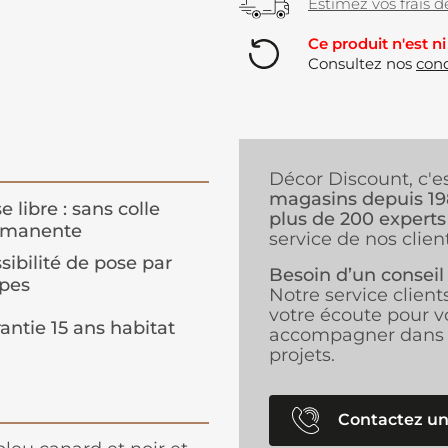
Estimez vos frais de
Ce produit n'est ni
Consultez nos
cond
Décor Discount, c'e
magasins depuis 1
e libre : sans colle
plus de 200 experts
rmanente
service de nos client
sibilité de pose par
Besoin d’un conseil
pes
Notre service client
votre écoute pour v
antie 15 ans habitat
accompagner dans 
projets.
Contactez un