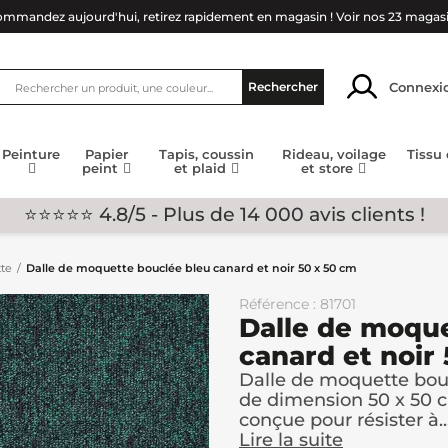
mmandez aujourd'hui, retirez rapidement en magasin !
Voir nos 23 magas
Connexi
Rechercher
Peinture
Papier
Tapis, coussin
Rideau, voilage
Tissu
peint
et plaid
et store
⭐⭐⭐⭐⭐ 4.8/5 - Plus de 14 000 avis clients !
te
Dalle de moquette bouclée bleu canard et noir 50 x 50 cm
Référence : 81701
Dalle de moque
canard et noir
Dalle de moquette bouc
de dimension 50 x 50 c
conçue pour résister à..
Lire la suite