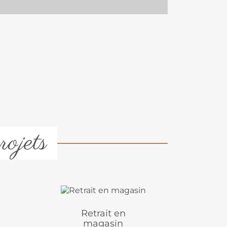
rojets
Retrait en
magasin