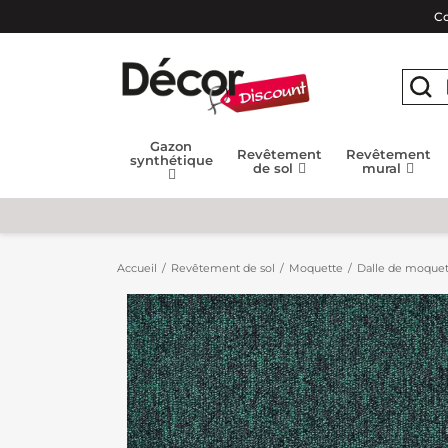
Co
Gazon
Revêtement
Revêtement
synthétique
de sol
mural
Accueil
Revêtement de sol
Moquette
Dalle de moquet