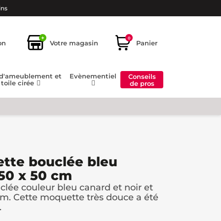
ins
+
0
on
Votre magasin
Panier
 d'ameublement et
Evènementiel
Conseils
toile cirée
de pros
tte bouclée bleu
 50 x 50 cm
lée couleur bleu canard et noir et
m. Cette moquette très douce a été
.