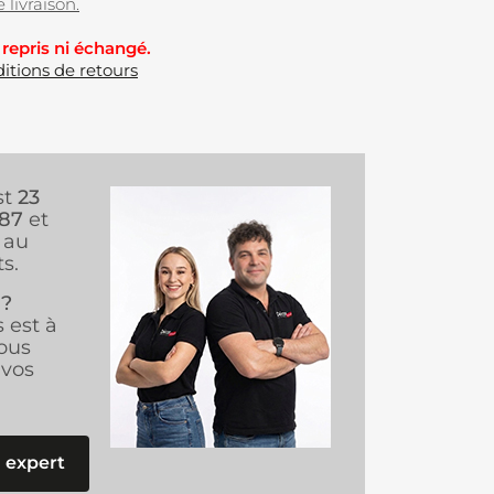
 livraison.
 repris ni échangé.
itions de retours
st
23
987
et
au
s.
 ?
s est à
ous
vos
 expert