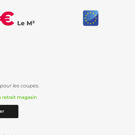
 €
Le M²
 pour les coupes.
n retrait magasin
er